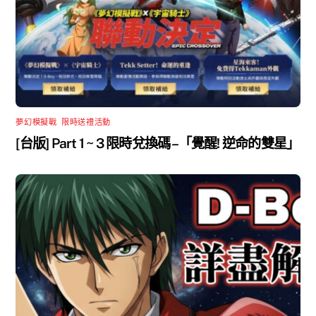
夢幻模擬戰
,
限時送禮活動
[台版] Part 1 ~ 3 限時兌換碼 –「覺醒! 逆命的雙星」