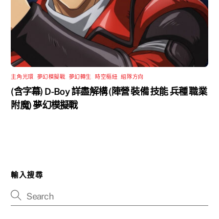
主角光環
,
夢幻模擬戰
,
夢幻轉生
,
時空樞紐
,
組隊方向
(含字幕) D-Boy 詳盡解構 (陣營 裝備 技能 兵種 職業
附魔) 夢幻模擬戰
輸入搜尋