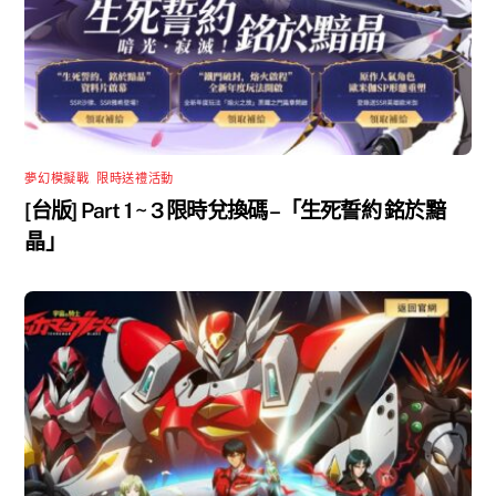
夢幻模擬戰
,
限時送禮活動
[台版] Part 1 ~ 3 限時兌換碼 –「生死誓約 銘於黯
晶」