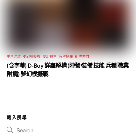
主角光環
,
夢幻模擬戰
,
夢幻轉生
,
時空樞紐
,
組隊方向
(含字幕) D-Boy 詳盡解構 (陣營 裝備 技能 兵種 職業
附魔) 夢幻模擬戰
輸入搜尋