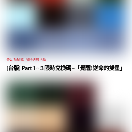
夢幻模擬戰
,
限時送禮活動
[台版] Part 1 ~ 3 限時兌換碼 –「覺醒! 逆命的雙星」