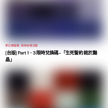
夢幻模擬戰
,
限時送禮活動
[台版] Part 1 ~ 3 限時兌換碼 –「生死誓約 銘於黯
晶」