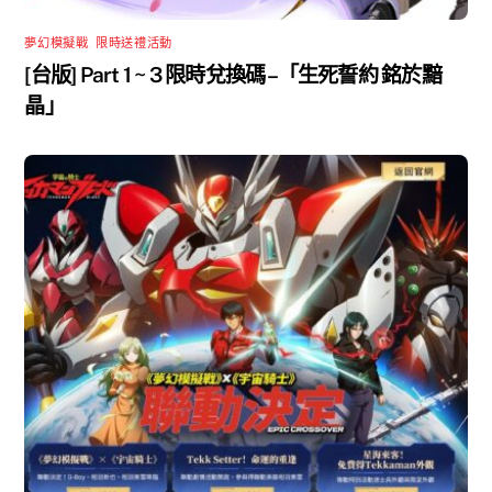
夢幻模擬戰
,
限時送禮活動
[台版] Part 1 ~ 3 限時兌換碼 –「生死誓約 銘於黯
晶」