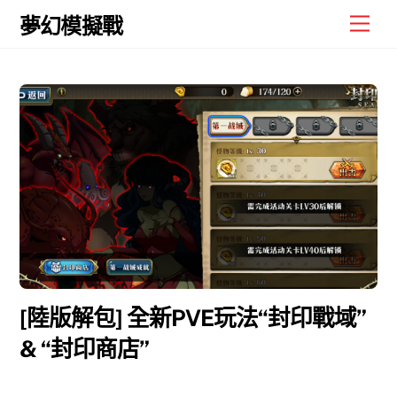
Skip
Men
夢幻模擬戰
to
content
[陸版解包] 全新PVE玩法“封印戰域”
& “封印商店”