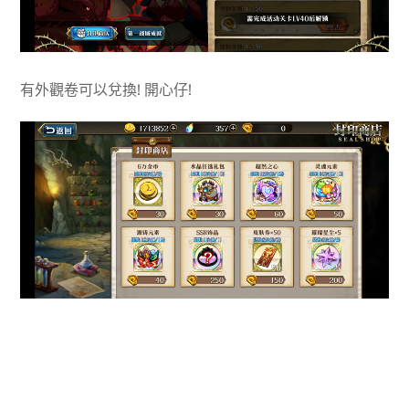
有外觀卷可以兌換! 開心仔!