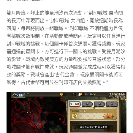
雙月降臨，靜止的能量潮汐再次流動，’封印戰域’自時間
的長河中浮現而出。’封印戰域’共四組，開放週期時長為
四周，每週將開放一組戰域。’封印戰域’不消耗體力且沒
有挑戰次數限制，在活動開放時間內，玩家可以任意進行
封印戰域的挑戰。每個關卡僅首次通關可獲得獎勵。玩家
需通過前置關卡，方可進行下一關卡的挑戰。受雙月潮汐
的影響，戰域內敵我雙方的力量都要強於普通狀態。部分
戰域關卡擁有戰鬥成就，玩家通關並完成成就可以獲得相
應的獎勵。戰域會產出’古代金幣’，玩家通關關卡後將可
獲得。古代金幣可用於在封印商店內兌換獎勵。”