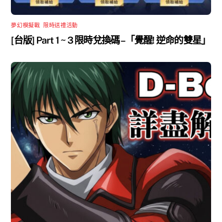
夢幻模擬戰
,
限時送禮活動
[台版] Part 1 ~ 3 限時兌換碼 –「覺醒! 逆命的雙星」