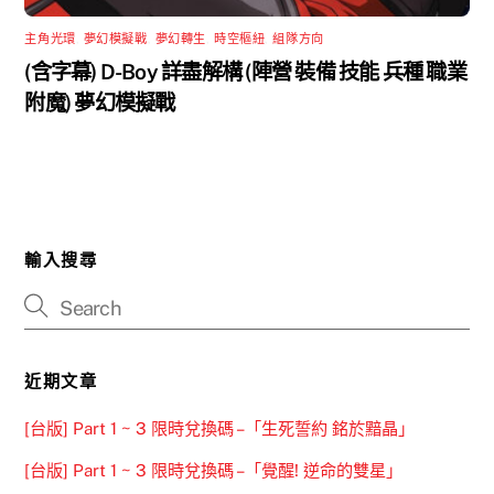
主角光環
,
夢幻模擬戰
,
夢幻轉生
,
時空樞紐
,
組隊方向
(含字幕) D-Boy 詳盡解構 (陣營 裝備 技能 兵種 職業
附魔) 夢幻模擬戰
輸入搜尋
近期文章
[台版] Part 1 ~ 3 限時兌換碼 –「生死誓約 銘於黯晶」
[台版] Part 1 ~ 3 限時兌換碼 –「覺醒! 逆命的雙星」