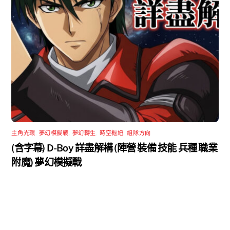
主角光環
,
夢幻模擬戰
,
夢幻轉生
,
時空樞紐
,
組隊方向
(含字幕) D-Boy 詳盡解構 (陣營 裝備 技能 兵種 職業
附魔) 夢幻模擬戰