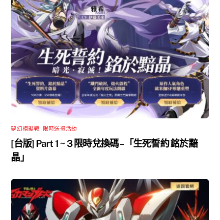
夢幻模擬戰
,
限時送禮活動
[台版] Part 1 ~ 3 限時兌換碼 –「生死誓約 銘於黯
晶」