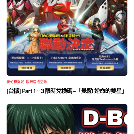
夢幻模擬戰
,
限時送禮活動
[台版] Part 1 ~ 3 限時兌換碼 –「覺醒! 逆命的雙星」