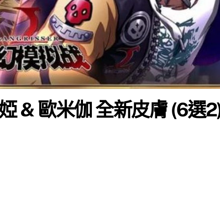
婭 & 歐米伽 全新皮膚 (6選2