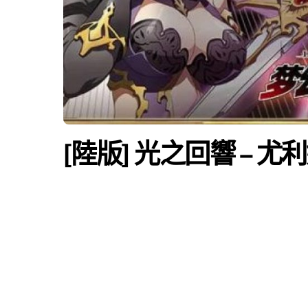
[陸版] 光之回響 – 尤利