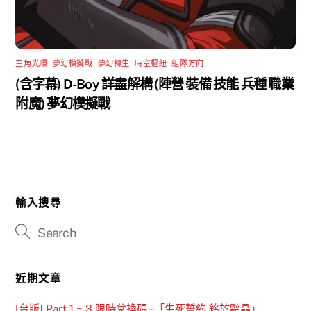
主角光環
,
夢幻模擬戰
,
夢幻轉生
,
時空樞紐
,
組隊方向
(含字幕) D-Boy 詳盡解構 (陣營 裝備 技能 兵種 職業
附魔) 夢幻模擬戰
輸入搜尋
近期文章
[台版] Part 1 ~ 3 限時兌換碼 –「生死誓約 銘於黯晶」