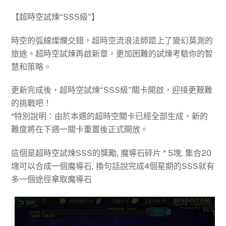
【超時空試煉“SSS級”】
時空的弧線燦爛交錯，超時空流浪法師踏上了變幻莫測的
旅途。超時空試煉再啟新章，更加困難的試煉考驗你的智
慧和策略。
更新完成後，超時空試煉“SSS級”關卡開啟，迎接更艱難
的挑戰吧！
*特別說明：由於本週的超時空關卡已經全部生成，新的
難度將在下週一關卡重置後正式開放。
這個是超時空試煉SSS的獎勵, 魔導石碎片 * 5塊, 集合20
塊可以合成一個魔導石, 換句話說完成4個星期的SSS就有
多一個途徑拿取魔導石