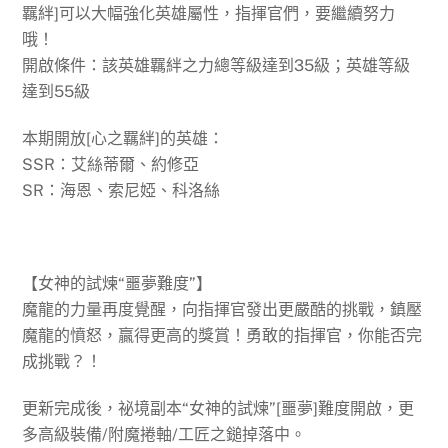
羈絆]可以大幅強化英雄屬性，指揮官們，要繼續努力
哦！
開啟條件：該英雄羈絆之力總等級達到35級；英雄等級
達到55級
本期開放[心之羈絆]的英雄：
SSR：艾絲蒂爾、約修亞
SR：海恩、索尼婭、科洛絲
【女神的試煉“噩夢難度”】
魔龍的力量再度覺醒，向指揮官發出更嚴酷的挑戰，鎮壓
魔龍的憤怒，贏得更高的獎賞！勇敢的指揮官，你能否完
成挑戰？！
更新完成後，祕境副本“女神的試煉”[噩夢]難度開啟，更
多高級裝備/附魔捲軸/工匠之鎚掉落中。