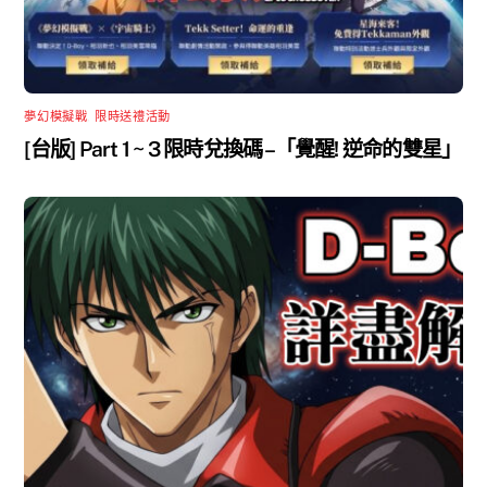
夢幻模擬戰
,
限時送禮活動
[台版] Part 1 ~ 3 限時兌換碼 –「覺醒! 逆命的雙星」