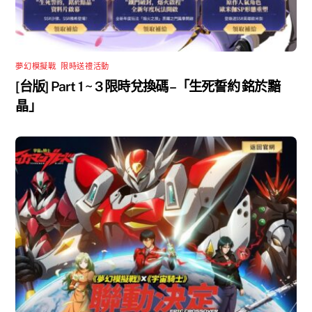
夢幻模擬戰
,
限時送禮活動
[台版] Part 1 ~ 3 限時兌換碼 –「生死誓約 銘於黯
晶」