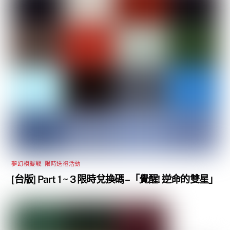
夢幻模擬戰
,
限時送禮活動
[台版] Part 1 ~ 3 限時兌換碼 –「覺醒! 逆命的雙星」