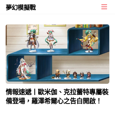
Skip
Men
夢幻模擬戰
to
content
情報速遞丨歐米伽、克拉蕾特專屬裝
備登場，羅澤希爾心之告白開啟！