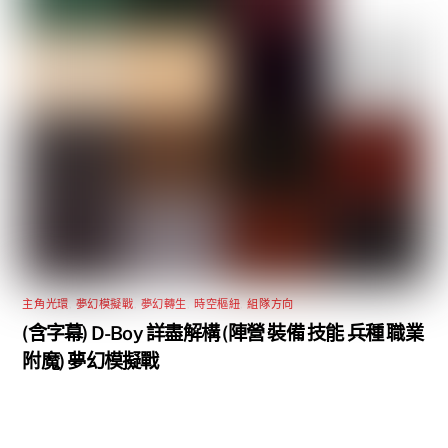
主角光環
,
夢幻模擬戰
,
夢幻轉生
,
時空樞紐
,
組隊方向
(含字幕) D-Boy 詳盡解構 (陣營 裝備 技能 兵種 職業
附魔) 夢幻模擬戰