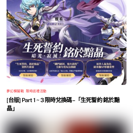
夢幻模擬戰
,
限時送禮活動
[台版] Part 1 ~ 3 限時兌換碼 –「生死誓約 銘於黯
晶」