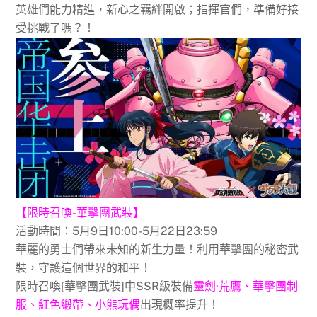
英雄們能力精進，新心之羈絆開啟；指揮官們，準備好接
受挑戰了嗎？！
【限時召喚-華擊團武裝】
活動時間：5月9日10:00-5月22日23:59
華麗的勇士們帶來未知的新生力量！利用華擊團的秘密武
裝，守護這個世界的和平！
限時召喚[華擊團武裝]中SSR級裝備
靈劍·荒鷹、華擊團制
服、紅色緞帶、小熊玩偶
出現概率提升！