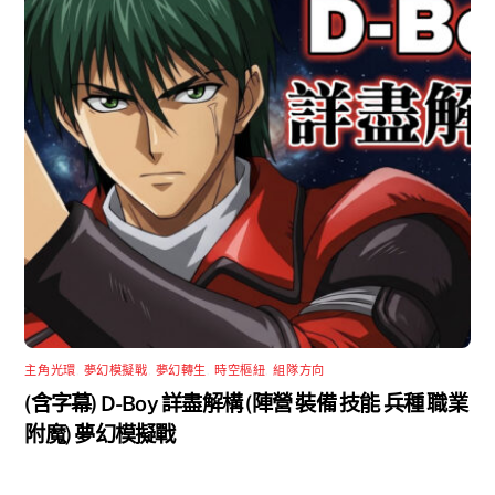
主角光環
,
夢幻模擬戰
,
夢幻轉生
,
時空樞紐
,
組隊方向
(含字幕) D-Boy 詳盡解構 (陣營 裝備 技能 兵種 職業
附魔) 夢幻模擬戰