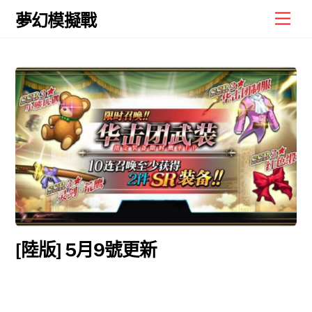
Skip
Men
夢幻模擬戰
to
content
[陸版] 5月9號更新