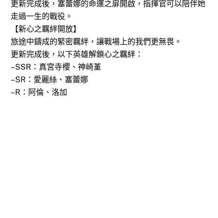
更新完成後，塞蕾娜的命運之扉開啟，指揮官可以陪伴她
走過一生的戰役。
【新心之羈絆開放】
旅途中鑄成的緊密羈絆，讓戰場上的我們更無畏。
更新完成後，以下英雄解鎖心之羈絆：
–SSR：真宮寺櫻、神崎堇
–SR：愛麗絲、塞蕾娜
–R：阿倫、洛加