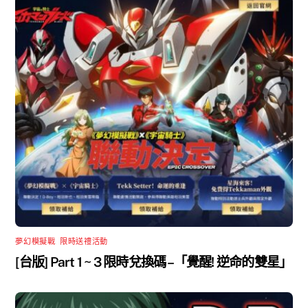
夢幻模擬戰
,
限時送禮活動
[台版] Part 1 ~ 3 限時兌換碼 –「覺醒! 逆命的雙星」