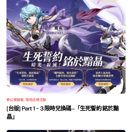
夢幻模擬戰
,
限時送禮活動
[台版] Part 1 ~ 3 限時兌換碼 –「生死誓約 銘於黯
晶」