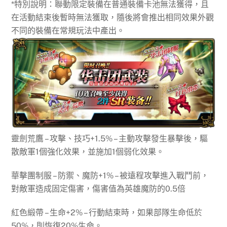
*特別說明：聯動限定裝備在普通裝備卡池無法獲得，且
在活動結束後暫時無法獲取，隨後將會推出相同效果外觀
不同的裝備在常規玩法中產出。
靈劍荒鷹 – 攻擊、技巧+1.5% – 主動攻擊發生暴擊後，驅
散敵軍1個強化效果，並施加1個弱化效果。
華擊團制服 – 防禦、魔防+1% – 被遠程攻擊進入戰鬥前，
對敵軍造成固定傷害，傷害值為英雄魔防的0.5倍
紅色緞帶 – 生命+2% – 行動結束時，如果部隊生命低於
50%，則恢復20%生命。