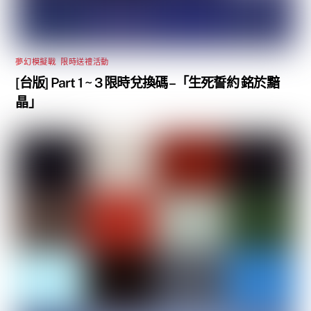
夢幻模擬戰
,
限時送禮活動
[台版] Part 1 ~ 3 限時兌換碼 –「生死誓約 銘於黯
晶」