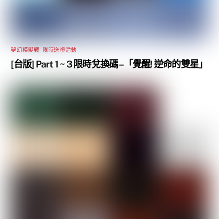
夢幻模擬戰
,
限時送禮活動
[台版] Part 1 ~ 3 限時兌換碼 –「覺醒! 逆命的雙星」