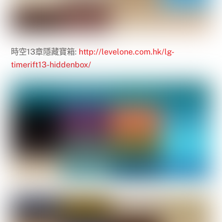
時空13章隱藏寶箱:
http://levelone.com.hk/lg-
timerift13-hiddenbox/