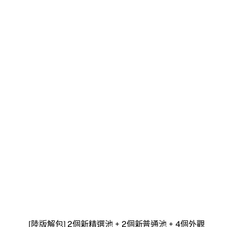
[陸版解包] 2個新精選池 + 2個新普通池 + 4個外觀