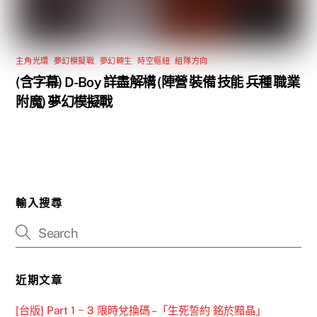
主角光環
,
夢幻模擬戰
,
夢幻轉生
,
時空樞紐
,
組隊方向
(含字幕) D-Boy 詳盡解構 (陣營 裝備 技能 兵種 職業
附魔) 夢幻模擬戰
輸入搜尋
近期文章
[台版] Part 1 ~ 3 限時兌換碼 –「生死誓約 銘於黯晶」