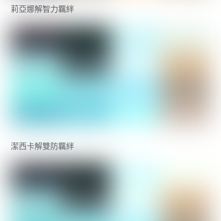
莉亞娜解智力羈絆
潔西卡解雙防羈絆