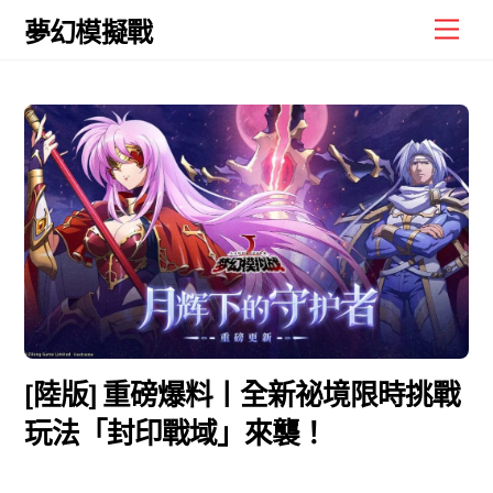
Skip
Men
夢幻模擬戰
to
content
[陸版] 重磅爆料丨全新祕境限時挑戰
玩法「封印戰域」來襲！