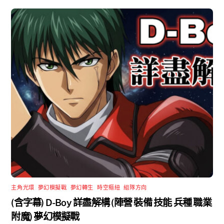
主角光環
,
夢幻模擬戰
,
夢幻轉生
,
時空樞紐
,
組隊方向
(含字幕) D-Boy 詳盡解構 (陣營 裝備 技能 兵種 職業
附魔) 夢幻模擬戰