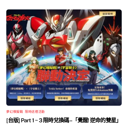
夢幻模擬戰
,
限時送禮活動
[台版] Part 1 ~ 3 限時兌換碼 –「覺醒! 逆命的雙星」