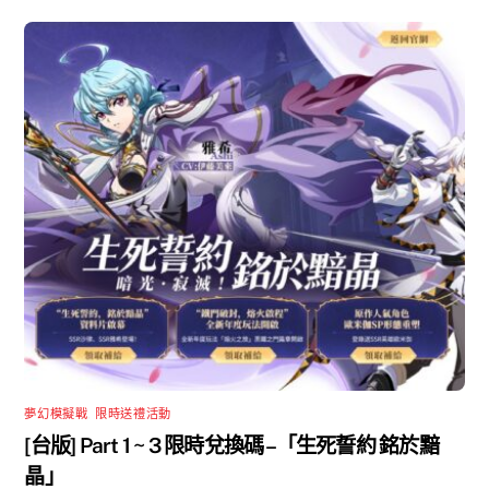
夢幻模擬戰
,
限時送禮活動
[台版] Part 1 ~ 3 限時兌換碼 –「生死誓約 銘於黯
晶」