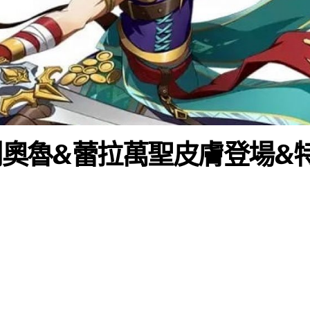
傑利奧魯&蕾拉萬聖皮膚登場&