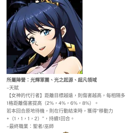
所屬陣營：光輝軍團、光之起源、超凡領域
–天賦
【女神的代行者】距離目標越遠，則傷害越高，每相隔多
1格距離傷害提高（2%，4%，6%，8%）。
若本回合原地待機，則在行動結束時，獲得“移動力
+（1，1，1，2）”，持續1回合。
–最終職業：聖者/巫師