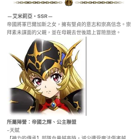
—艾米莉亞‧SSR—
帝國將軍巴爾加斯之女，擁有堅貞的意志和崇高信念。崇
拜素未謀面的父親，並在母親去世後踏上冒險旅途。
所屬陣營：帝國之輝、公主聯盟
–天賦
【神力的傳承】部隊血量越高時，減少遭受魔法傷害越