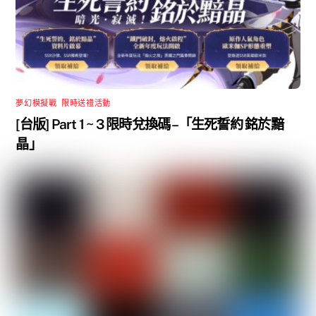
夢幻模擬戰
,
限時送禮活動
[台版] Part 1 ~ 3 限時兌換碼 –「生死誓約 銘於黯
晶」