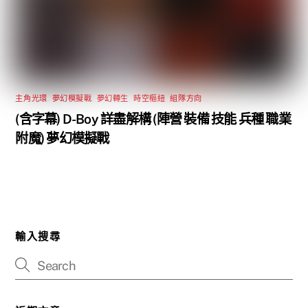
主角光環
,
夢幻模擬戰
,
夢幻轉生
,
時空樞紐
,
組隊方向
(含字幕) D-Boy 詳盡解構 (陣營 裝備 技能 兵種 職業
附魔) 夢幻模擬戰
輸入搜尋