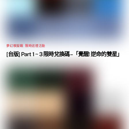
夢幻模擬戰
,
限時送禮活動
[台版] Part 1 ~ 3 限時兌換碼 –「覺醒! 逆命的雙星」