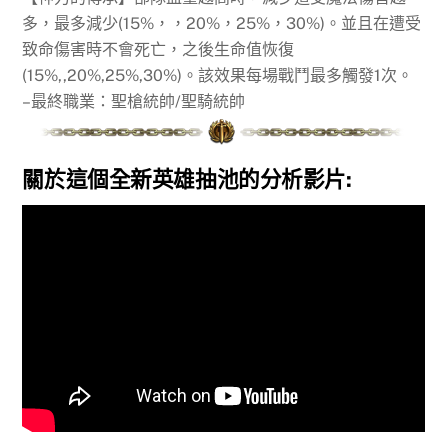
多，最多減少(15%，，20%，25%，30%)。並且在遭受
致命傷害時不會死亡，之後生命值恢復
(15%,,20%,25%,30%)。該效果每場戰鬥最多觸發1次。
–最終職業：聖槍統帥/聖騎統帥
關於這個全新英雄抽池的分析影片: