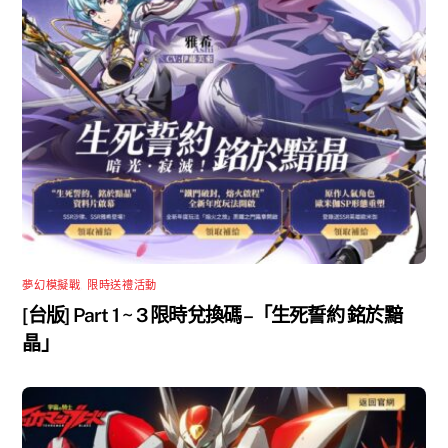
夢幻模擬戰
,
限時送禮活動
[台版] Part 1 ~ 3 限時兌換碼 –「生死誓約 銘於黯
晶」