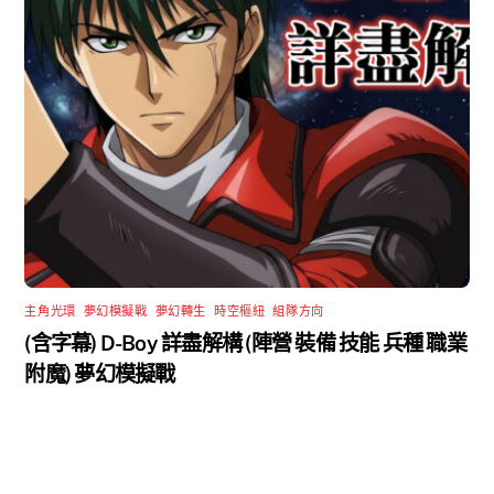
主角光環
,
夢幻模擬戰
,
夢幻轉生
,
時空樞紐
,
組隊方向
(含字幕) D-Boy 詳盡解構 (陣營 裝備 技能 兵種 職業
附魔) 夢幻模擬戰