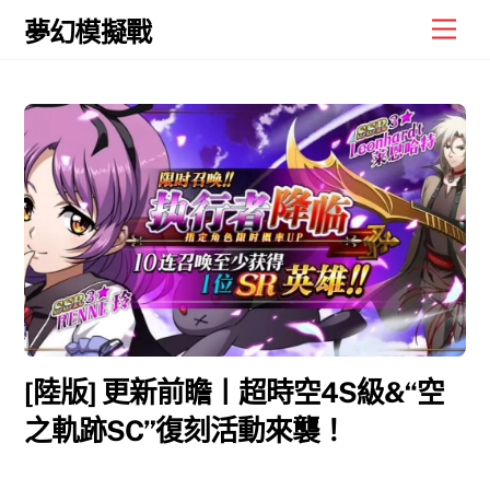
Skip
Men
夢幻模擬戰
to
content
[陸版] 更新前瞻丨超時空4S級&“空
之軌跡SC”復刻活動來襲！