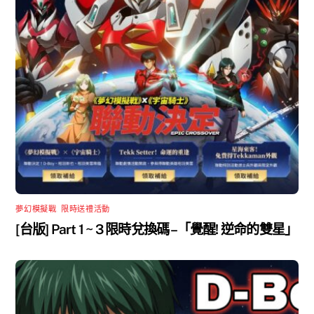
夢幻模擬戰
,
限時送禮活動
[台版] Part 1 ~ 3 限時兌換碼 –「覺醒! 逆命的雙星」