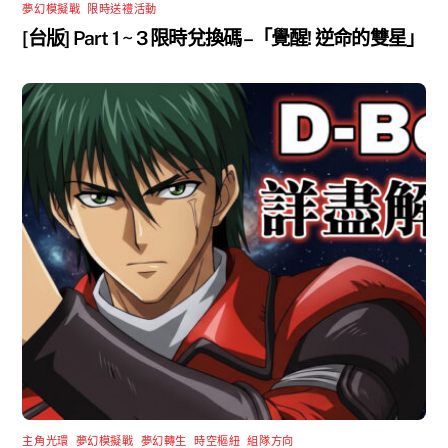
夢幻模擬戰
,
限時送禮活動
[台版] Part 1 ~ 3 限時兌換碼 –「覺醒! 逆命的雙星」
主角光環
,
夢幻模擬戰
,
夢幻轉生
,
時空樞紐
,
組隊方向