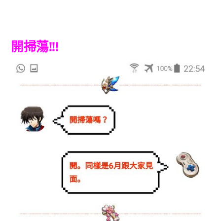
開掃蕩!!!