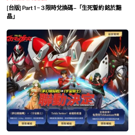
[台版] Part 1 ~ 3 限時兌換碼 –「生死誓約 銘於黯
晶」