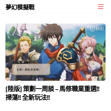
Skip
Men
夢幻模擬戰
to
content
[陸版] 策劃一周談 – 馬修職業重選!!
掃蕩!! 全新玩法!!