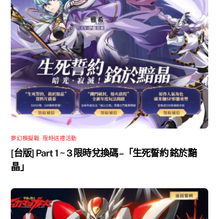
夢幻模擬戰
,
限時送禮活動
[台版] Part 1 ~ 3 限時兌換碼 –「生死誓約 銘於黯
晶」