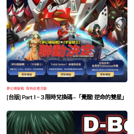
夢幻模擬戰
,
限時送禮活動
[台版] Part 1 ~ 3 限時兌換碼 –「覺醒! 逆命的雙星」