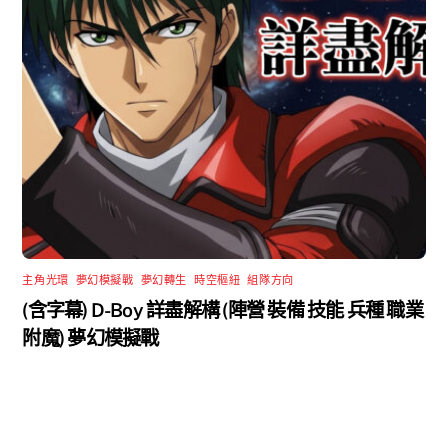
主角光環
,
夢幻模擬戰
,
夢幻轉生
,
時空樞紐
,
組隊方向
(含字幕) D-Boy 詳盡解構 (陣營 裝備 技能 兵種 職業
附魔) 夢幻模擬戰