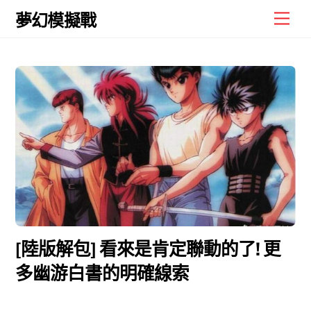
Skip
Men
夢幻模擬戰
to
content
[陸版解包] 看來是肯定聯動的了! 更
多幽游白書的明確線索