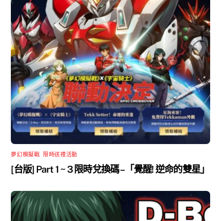
夢幻模擬戰
,
限時送禮活動
[台版] Part 1 ~ 3 限時兌換碼 –「覺醒! 逆命的雙星」