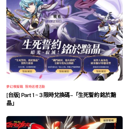
夢幻模擬戰
,
限時送禮活動
[台版] Part 1 ~ 3 限時兌換碼 –「生死誓約 銘於黯
晶」