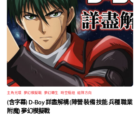
主角光環
,
夢幻模擬戰
,
夢幻轉生
,
時空樞紐
,
組隊方向
(含字幕) D-Boy 詳盡解構 (陣營 裝備 技能 兵種 職業
附魔) 夢幻模擬戰