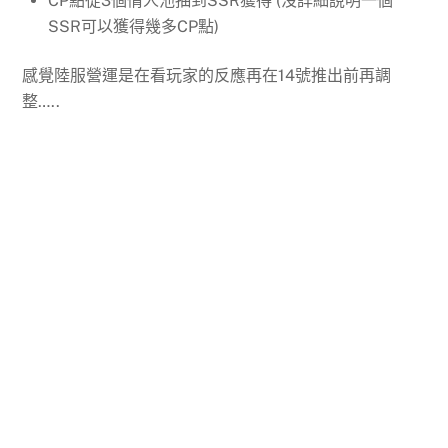
CP點從3個情人池抽到SSR獲得 (沒詳細說明一個
SSR可以獲得幾多CP點)
感覺陸服營運是在看玩家的反應再在14號推出前再調
整…..