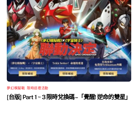
夢幻模擬戰
,
限時送禮活動
[台版] Part 1 ~ 3 限時兌換碼 –「覺醒! 逆命的雙星」