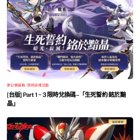
夢幻模擬戰
,
限時送禮活動
[台版] Part 1 ~ 3 限時兌換碼 –「生死誓約 銘於黯
晶」