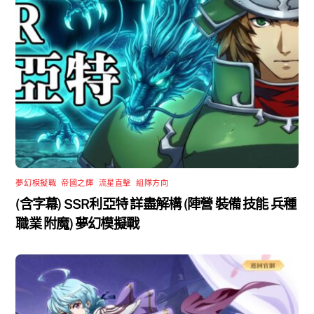
夢幻模擬戰
,
帝國之輝
,
流星直擊
,
組隊方向
(含字幕) SSR利亞特 詳盡解構 (陣營 裝備 技能 兵種
職業 附魔) 夢幻模擬戰