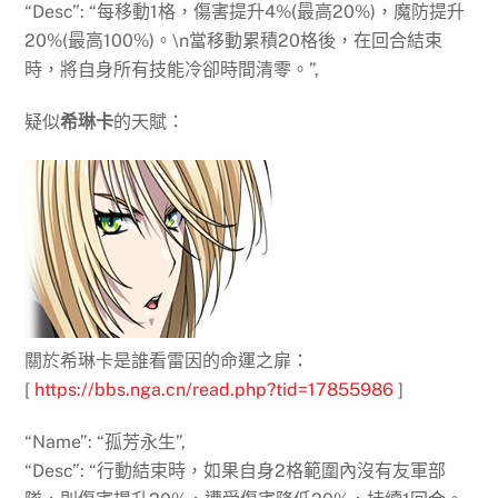
“Desc”: “每移動1格，傷害提升4%(最高20%)，魔防提升
20%(最高100%)。\n當移動累積20格後，在回合結束
時，將自身所有技能冷卻時間清零。”,
疑似
希琳卡
的天賦：
關於希琳卡是誰看雷因的命運之扉：
[
https://bbs.nga.cn/read.php?tid=17855986
]
“Name”: “孤芳永生”,
“Desc”: “行動結束時，如果自身2格範圍內沒有友軍部