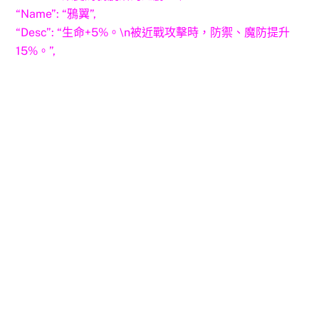
“Name”: “鴉翼”,
“Desc”: “生命+5%。\n被近戰攻擊時，防禦、魔防提升
15%。”,