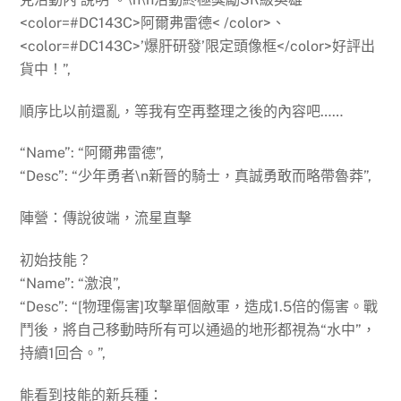
<color=#DC143C>阿爾弗雷德< /color>、
<color=#DC143C>’爆肝研發’限定頭像框</color>好評出
貨中！”,
順序比以前還亂，等我有空再整理之後的內容吧……
“Name”: “阿爾弗雷德”,
“Desc”: “少年勇者\n新晉的騎士，真誠勇敢而略帶魯莽”,
陣營：傳說彼端，流星直擊
初始技能？
“Name”: “激浪”,
“Desc”: “[物理傷害]攻擊單個敵軍，造成1.5倍的傷害。戰
鬥後，將自己移動時所有可以通過的地形都視為“水中”，
持續1回合。”,
能看到技能的新兵種：