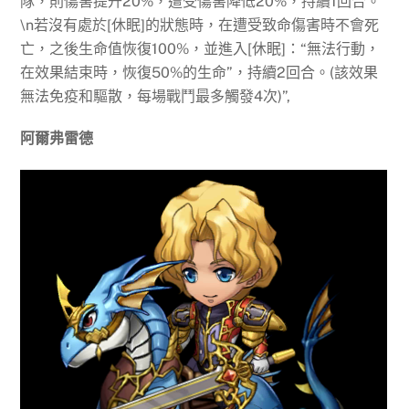
隊，則傷害提升20%，遭受傷害降低20%，持續1回合。
\n若沒有處於[休眠]的狀態時，在遭受致命傷害時不會死
亡，之後生命值恢復100%，並進入[休眠]：“無法行動，
在效果結束時，恢復50%的生命”，持續2回合。(該效果
無法免疫和驅散，每場戰鬥最多觸發4次)”,
阿爾弗雷德