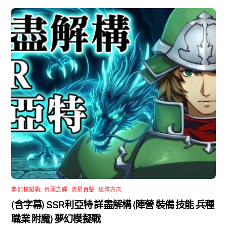
夢幻模擬戰
,
帝國之輝
,
流星直擊
,
組隊方向
(含字幕) SSR利亞特 詳盡解構 (陣營 裝備 技能 兵種
職業 附魔) 夢幻模擬戰