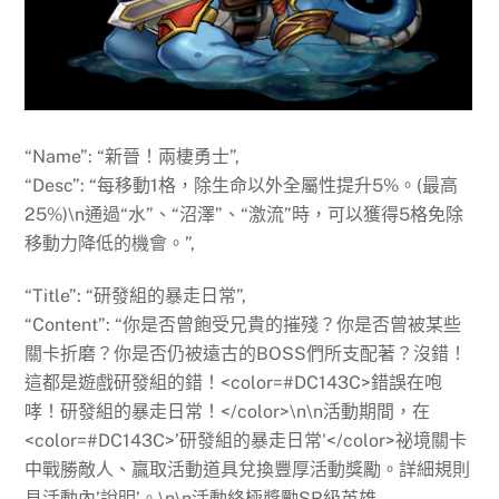
“Name”: “新晉！兩棲勇士”,
“Desc”: “每移動1格，除生命以外全屬性提升5%。(最高
25%)\n通過“水”、“沼澤”、“激流”時，可以獲得5格免除
移動力降低的機會。”,
“Title”: “研發組的暴走日常”,
“Content”: “你是否曾飽受兄貴的摧殘？你是否曾被某些
關卡折磨？你是否仍被遠古的BOSS們所支配著？沒錯！
這都是遊戲研發組的錯！<color=#DC143C>錯誤在咆
哮！研發組的暴走日常！</color>\n\n活動期間，在
<color=#DC143C>’研發組的暴走日常'</color>祕境關卡
中戰勝敵人、贏取活動道具兌換豐厚活動獎勵。詳細規則
見活動內’說明’。\n\n活動終極獎勵SR級英雄