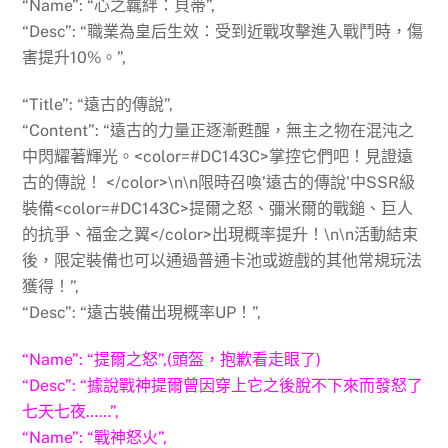
“Name”: “心之羈絆：貝蒂”,
“Desc”: “職業為皇后生效：受到近戰攻擊進入戰鬥時，傷
害提升10%。”,
“Title”: “遠古的傳說”,
“Content”: “遠古的力量正逐漸甦醒，無主之物在混沌之
中閃耀著輝光。<color=#DC143C>掌控它們吧！見證遠
古的傳說！ </color>\n\n限時召喚’遠古的傳說’中SSR級
裝備<color=#DC143C>提爾之怒、彌米爾的戰鎚、巨人
的抗爭、福金之翼</color>出現概率提升！\n\n活動結束
後，限定裝備也可以通過普通卡池或遊戲的其他常規玩法
獲得！”,
“Desc”: “遠古裝備出現概率UP！”,
“Name”: “提爾之怒”,(頭盔，抱歉看走眼了)
“Desc”: “據說戰神提爾曾因穿上它之後脫不下來而發怒了
七天七夜……”,
“Name”: “戰神怒火”,