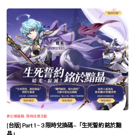
夢幻模擬戰
,
限時送禮活動
[台版] Part 1 ~ 3 限時兌換碼 –「生死誓約 銘於黯
晶」