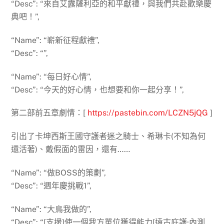
“Desc”: “來自艾露薩利亞的和平獻禮，與我們共赴歡樂慶
典吧！”,
“Name”: “嶄新征程獻禮”,
“Desc”: “”,
“Name”: “每日好心情”,
“Desc”: “今天的好心情，也想要和你一起分享！”,
第二部前五章劇情：
[
https://pastebin.com/LCZN5jQG
]
引出了卡坤西斯王國守護者迷之騎士、希琳卡(不知為何
還活著)、戴假面的雷因，還有……
“Name”: “做BOSS的策劃”,
“Desc”: “週年慶挑戰1”,
“Name”: “大鳥我做的”,
“Desc”: “[支援]使一個我方單位獲得能力[遠古庇護·內測