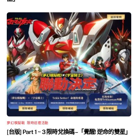
夢幻模擬戰
,
限時送禮活動
[台版] Part 1 ~ 3 限時兌換碼 –「覺醒! 逆命的雙星」