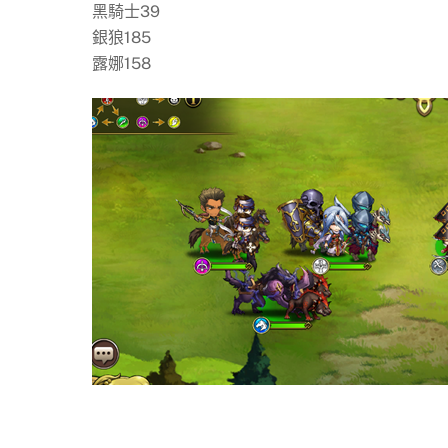
黑騎士39
銀狼185
露娜158