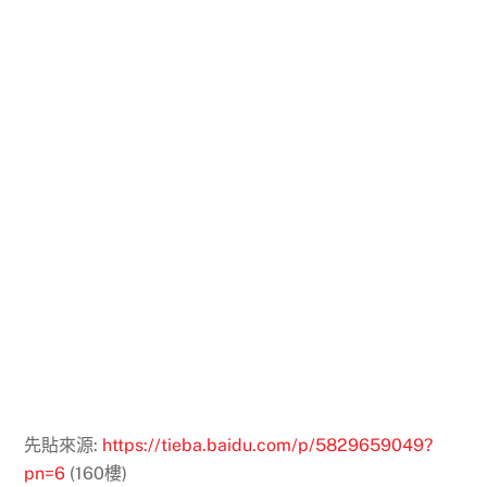
先貼來源:
https://tieba.baidu.com/p/5829659049?
pn=6
(160樓)