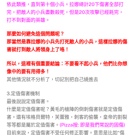
依此類推，直到第十個小兵。拉娜總計20下傷害全部打
完，把敵人的小兵盡數殺死，但是20次攻擊已經耗完，
打不到對面的英雄。
那麼如何避免這個問題呢？
那當然是靠拉娜的小兵先打死敵人的小兵，這樣拉娜的傷
害就打到敵人將領身上了咯！
所以，這裡有個重要結論：不要看不起小兵，他們比你想
像中的要有用得多！
其他情況就不分析了，切記別把自己繞進去
3.定值傷害機制
最後說說定值傷害。
什麼是定值傷害呢？黃毛的槍陣的倒刺傷害就是定值傷
害。還有埃格貝爾特，芙蕾雅，刺客的偷襲，皇帝的割裂
等等都是屬於定值傷害。
(Pizza按: 即是我們常說的固傷)
目前來說，定值傷害不受任何修正影響。意思是比如“傷