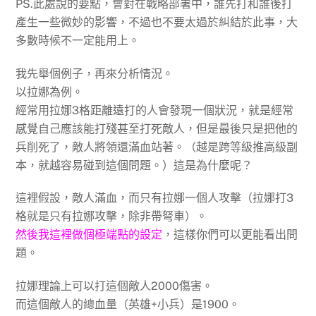
PS.此處說的要點，會對在戰略部署中，誰先打和誰後打
產生一些微妙的影響，不過也不要太過於糾結於此事，大
多數時候不一定能用上。
我先舉個例子，再來分析情況。
以拉娜為例。
經常用拉娜3格距離遠打的人會發現一個狀況，就是經常
感覺自己應該能打殘甚至打死敵人，但是最後只是把他的
兵削死了，敵人將領還滿血站著。（越是跨等級推高級副
本，就越容易碰到這個問題。）這是為什麼呢？
這裡假設，敵人滿血，而只有拉娜一個人攻擊（拉娜打3
格就是只有拉娜攻擊，除非帶弩車）。
然後我這裡做個極端點的設定
，這樣你們可以更能看出問
題。
拉娜理論上可以打這個敵人2000傷害。
而這個敵人的總血量（英雄+小兵）是1900。