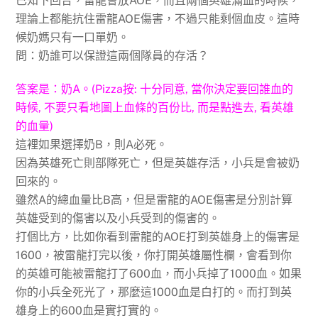
已知下回合，雷龍會放AOE，而且兩個英雄滿血的時候，
理論上都能抗住雷龍AOE傷害，不過只能剩個血皮。這時
候奶媽只有一口單奶。
問：奶誰可以保證這兩個隊員的存活？
答案是：奶A。(Pizza按: 十分同意, 當你決定要回誰血的
時候, 不要只看地圖上血條的百份比, 而是點進去, 看英雄
的血量)
這裡如果選擇奶B，則A必死。
因為英雄死亡則部隊死亡，但是英雄存活，小兵是會被奶
回來的。
雖然A的總血量比B高，但是雷龍的AOE傷害是分別計算
英雄受到的傷害以及小兵受到的傷害的。
打個比方，比如你看到雷龍的AOE打到英雄身上的傷害是
1600，被雷龍打完以後，你打開英雄屬性欄，會看到你
的英雄可能被雷龍打了600血，而小兵掉了1000血。如果
你的小兵全死光了，那麼這1000血是白打的。而打到英
雄身上的600血是實打實的。