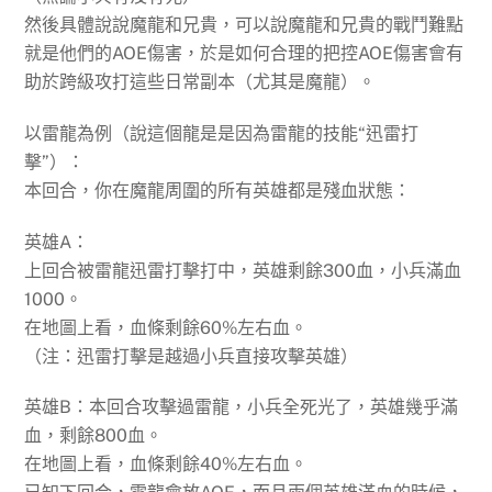
然後具體說說魔龍和兄貴，可以說魔龍和兄貴的戰鬥難點
就是他們的AOE傷害，於是如何合理的把控AOE傷害會有
助於跨級攻打這些日常副本（尤其是魔龍）。
以雷龍為例（說這個龍是是因為雷龍的技能“迅雷打
擊”）：
本回合，你在魔龍周圍的所有英雄都是殘血狀態：
英雄A：
上回合被雷龍迅雷打擊打中，英雄剩餘300血，小兵滿血
1000。
在地圖上看，血條剩餘60%左右血。
（注：迅雷打擊是越過小兵直接攻擊英雄）
英雄B：本回合攻擊過雷龍，小兵全死光了，英雄幾乎滿
血，剩餘800血。
在地圖上看，血條剩餘40%左右血。