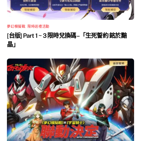
夢幻模擬戰
,
限時送禮活動
[台版] Part 1 ~ 3 限時兌換碼 –「生死誓約 銘於黯
晶」