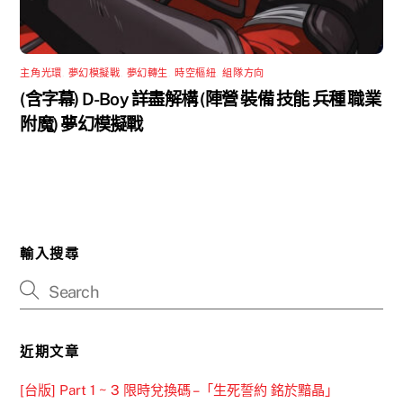
主角光環
,
夢幻模擬戰
,
夢幻轉生
,
時空樞紐
,
組隊方向
(含字幕) D-Boy 詳盡解構 (陣營 裝備 技能 兵種 職業
附魔) 夢幻模擬戰
輸入搜尋
近期文章
[台版] Part 1 ~ 3 限時兌換碼 –「生死誓約 銘於黯晶」