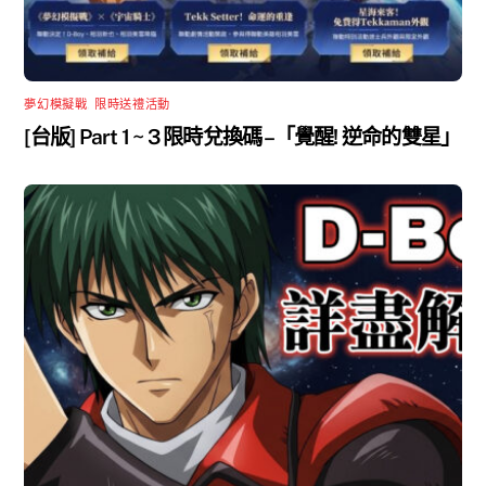
夢幻模擬戰
,
限時送禮活動
[台版] Part 1 ~ 3 限時兌換碼 –「覺醒! 逆命的雙星」