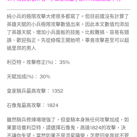
純小兵的極限攻擊大佬很多都寫了。但目前還沒有計算了
英雄天賦的小兵極限攻擊數值出來。因此本文數值均添加
了英雄天賦、增加小兵面板的技能。比較難搞、容易有錯
誤、歡迎指正。先從綠帽王開始吧，畢竟攻擊甚至可以超
過里昂的男人
利亞特，攻擊修正(%)： 35%
天賦加成(%)： 30%
皇家騎兵最高攻擊： 1352
石像鬼最高攻擊： 1824
雖然騎兵修煉場增強了，但皇騎本身無任何攻擊加成，如
果要培養利亞特，請選擇石像鬼，高達1824的攻擊，決
不讓你失望。當然如果不是流星陣營，怎麼回來我就不管