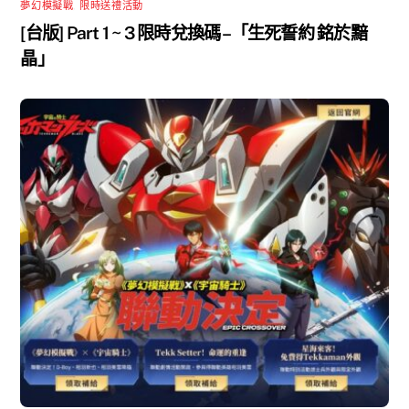
夢幻模擬戰
,
限時送禮活動
[台版] Part 1 ~ 3 限時兌換碼 –「生死誓約 銘於黯
晶」