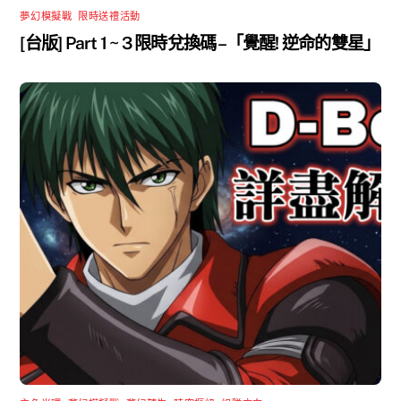
夢幻模擬戰
,
限時送禮活動
[台版] Part 1 ~ 3 限時兌換碼 –「覺醒! 逆命的雙星」