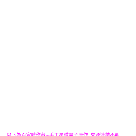
以下為百家號作者 – 手工星球盒子原作, 來源連結不明