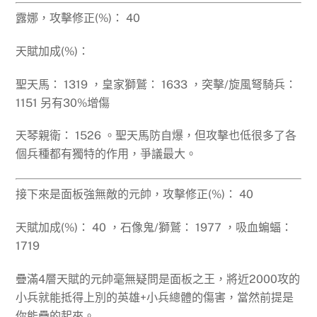
露娜，攻擊修正(%)： 40
天賦加成(%)：
聖天馬： 1319 ，皇家獅鷲： 1633 ，突擊/旋風弩騎兵：
1151 另有30%增傷
天琴親衛： 1526 。聖天馬防自爆，但攻擊也低很多了各
個兵種都有獨特的作用，爭議最大。
接下來是面板強無敵的元帥，攻擊修正(%)： 40
天賦加成(%)： 40 ，石像鬼/獅鷲： 1977 ，吸血蝙蝠：
1719
疊滿4層天賦的元帥毫無疑問是面板之王，將近2000攻的
小兵就能抵得上別的英雄+小兵總體的傷害，當然前提是
你能疊的起來。