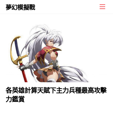
Skip
Men
夢幻模擬戰
to
content
各英雄計算天賦下主力兵種最高攻擊
力鑑賞