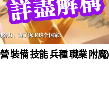
營 裝備 技能 兵種 職業 附魔