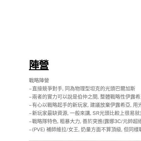
陣營
戰略陣營
– 直接競爭對手, 同為物理型坦克的光頭巴爾加斯
– 兩者的實力可以說是伯仲之間, 整體戰略性伊露希亞
– 有心以戰略起手的新玩家, 建議放棄伊露希亞, 
– 新玩家最缺資源, 一般來講, SR光頭比較上很易
– 戰略隊特色, 粗暴大力, 善於突進(露娜3C/元帥超絕
– (PVE) 補師維拉/女王, 奶量方面不算頂級, 但同