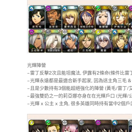
光輝陣營
– 雷丁反擊2次且能坦魔法, 伊露有2條命(條件比雷丁
– 光輝永遠都是最適合新手起家, 因為送主角三毛 &
– 且是少數持有3個能超絕強化的陣營 (黃毛/雷丁/
– 最強雙奶之一的莉亞娜亦身在在光輝戶口 (光輝/公
– 光輝 x 公主 x 主角, 很多英雄同時持有當中2個