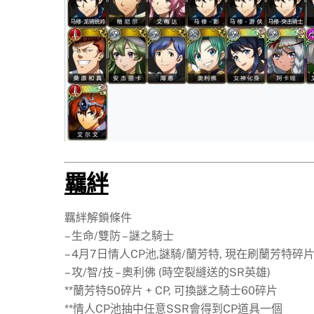
羈絆
羈絆解鎖條件
– 生命/雙防 – 謎之騎士
– 4月7日情人CP池,謎騎/蘭芳特, 現在刷蘭芳特碎
– 攻/智/技 – 奧利佛 (時空裂縫送的SR英雄)
**蘭芳特50碎片 + CP, 可換謎之騎士60碎片
**情人CP池抽中任意SSR會得到CP道具一個