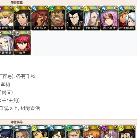
容易), 各有千秋
 雪莉
艾爾文)
主/主角)
戶口或以上, 組隊靈活