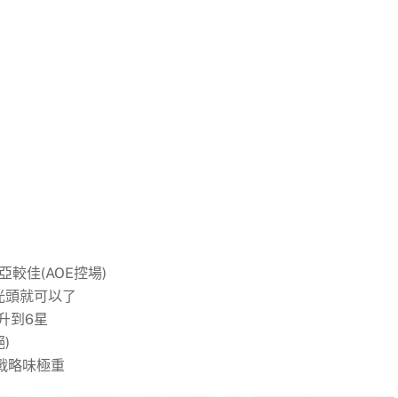
較佳(AOE控場)
用光頭就可以了
就升到6星
)
樣戰略味極重