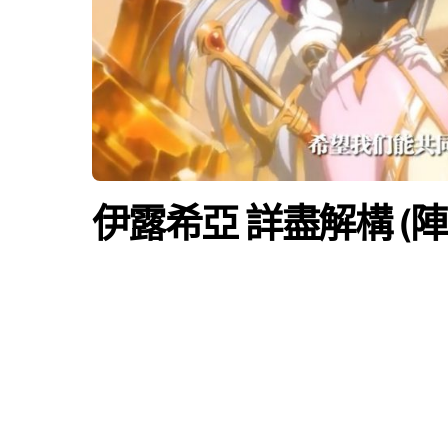
伊露希亞 詳盡解構 (陣