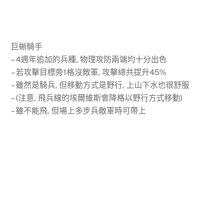
巨蜥騎手
– 4週年追加的兵種, 物理攻防兩端均十分出色
– 若攻擊目標旁1格沒敵軍, 攻擊總共提升45%
– 雖然是騎兵, 但移動方式是野行, 上山下水也很舒服
– (注意, 飛兵線的埃爾維斯會降格以野行方式移動)
– 雖不能飛, 但場上多步兵敵軍時可帶上