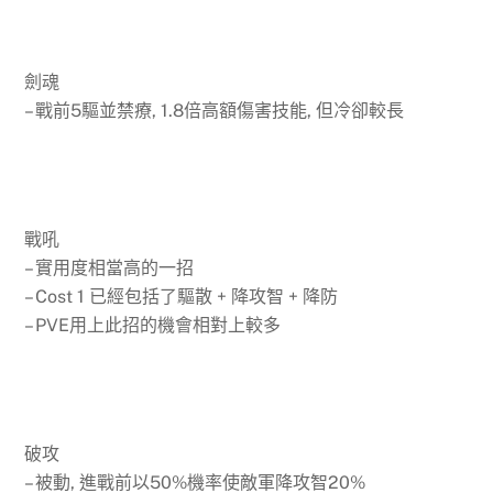
劍魂
– 戰前5驅並禁療, 1.8倍高額傷害技能, 但冷卻較長
戰吼
– 實用度相當高的一招
– Cost 1 已經包括了驅散 + 降攻智 + 降防
– PVE用上此招的機會相對上較多
破攻
– 被動, 進戰前以50%機率使敵軍降攻智20%