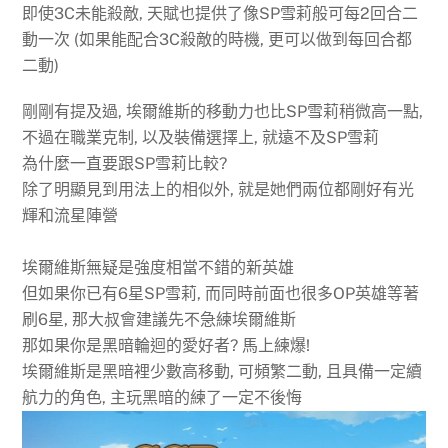
即使3C未能殺敵, 天賦也提供了像SP雪莉般可每2回合二
動一次 (如果能配合3C殺敵的時機, 更可以做到每回合都
二動)
剛剛有提及過, 埃爾維斯的移動力也比SP雪莉稍微高一點,
不過在職業克制, 以及裝備選擇上, 就遠不及SP雪莉
為什麼一直要跟SP雪莉比較?
除了明顯見到用法上的相似外, 就是她們兩位都剛好有光
輝和流星陣營
埃爾維斯無疑是強度相當不錯的新英雄
但如果你已有6星SP雪莉, 而同時前面也很多OP英雄等著
刷6星, 那大叔會建議先不急練埃爾維斯
那如果你是黑暗輪迴的愛好者? 馬上練爆!
埃爾維斯是黑暗裡少數高移動, 可頻繁二動, 且具備一定續
航力的角色, 主玩黑暗的練了一定不後悔