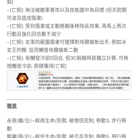
契]
– [亡契]: 無法被敵軍普攻以及技能選中為目標 (但天罰類
可波及造成傷害)
– [亡契]: 受到傷害或主動進戰後移除此效果, 再馬上再次
行動且強化回合數不減少
– [亡契]: 友軍的範圍傷害可選擇對埃爾維斯出手, 例如冰
女王的鞭, 從而觸發埃爾維斯二動
– [亡契]: 有觸發冷卻2回合, 但3C殺敵時是獨立計算, 可無
視觸發冷卻, 照樣獲得[亡契]
職業
永夜(魔/左) – 較高生命/防禦, 被僧侶克制, 移動3, 步行移
動
黯翼(飛/右) – 較低生命/防禦, 被弓兵克制, 移動5, 飛行移