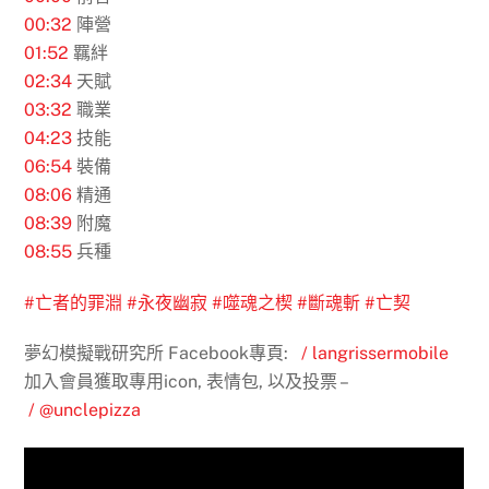
00:32
陣營
01:52
羈絆
02:34
天賦
03:32
職業
04:23
技能
06:54
裝備
08:06
精通
08:39
附魔
08:55
兵種
#亡者的罪淵
#永夜幽寂
#噬魂之楔
#斷魂斬
#亡契
夢幻模擬戰研究所 Facebook專頁:
/ langrissermobile
加入會員獲取專用icon, 表情包, 以及投票 –
/ @unclepizza