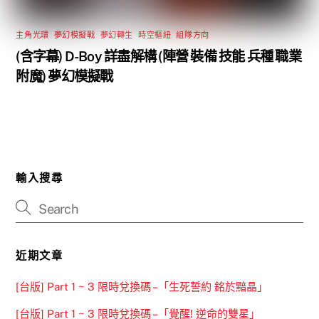
主角光環
,
夢幻模擬戰
,
夢幻轉生
,
時空樞紐
,
組隊方向
(含字幕) D-Boy 詳盡解構 (陣營 裝備 技能 兵種 職業
附魔) 夢幻模擬戰
輸入搜尋
近期文章
[台版] Part 1 ~ 3 限時兌換碼 –「生死誓約 銘於黯晶」
[台版] Part 1 ~ 3 限時兌換碼 –「覺醒! 逆命的雙星」