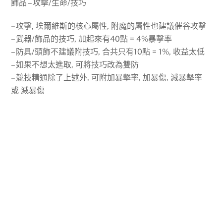
飾品 – 攻擊/生命/技巧
– 攻擊, 埃爾維斯的核心屬性, 附魔的屬性也建議催谷攻擊
– 武器/飾品的技巧, 加起來有40點 = 4%暴擊率
– 防具/頭飾不建議附技巧, 合共只有10點 = 1%, 收益太低
– 如果不想太進取, 可將技巧改為雙防
– 競技精通除了上述外, 可附加暴擊率, 加暴傷, 減暴擊率
或 減暴傷