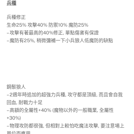
兵種
兵種修正
生命25% 攻擊40% 防禦10% 魔防25%
– 攻擊有著最高的40%修正, 單點傷害有保證
– 魔防有25%, 稍微彌補一下小兵狼人低魔防的缺點
鋼鬃狼人
– 2週年時追加的超強力兵種, 攻守都是頂級, 而且會自我
回血, 耐戰力十足
– 高額的全屬性+40% (魔物以外的一般職業, 全屬性
+30%)
– 物理攻防都很強, 但相對上較怕吃魔法攻擊, 要注意場上
單位而應用