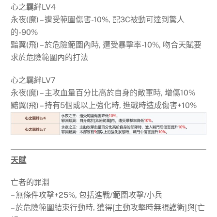
心之羈絆LV4
永夜(魔) – 遭受範圍傷害-10%, 配3C被動可達到驚人
的-90%
黯翼(飛) – 於危險範圍內時, 遭受暴擊率-10%, 吻合天賦要
求於危險範圍內的打法
心之羈絆LV7
永夜(魔) – 主攻血量百分比高於自身的敵軍時, 增傷10%
黯翼(飛) – 持有5個或以上強化時, 進戰時造成傷害+10%
天賦
亡者的罪淵
– 無條件攻擊+25%, 包括進戰/範圍攻擊/小兵
– 於危險範圍結束行動時, 獲得[主動攻擊時無視護衛]與[亡