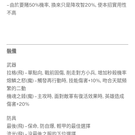
– 由於要賭50%機率, 換來只是降攻智20%, 使本招實用性
不高
裝備
武器
拉格(飛) – 單點向, 戰前固傷, 削走對方小兵, 增加秒殺機率
熔鱗之怒(魔) – 觸發再行動時, 技能傷害+10%, 吻合天賦頻
繁的二動
機魂之錘(魔) – 主攻時, 面對敵軍有復活效果時, 英雄造成
傷害+20%
防具
最後(飛) – 保命, 防自爆, 輕甲的最佳選擇
流光(飛) – 沒最後之服的下位選擇