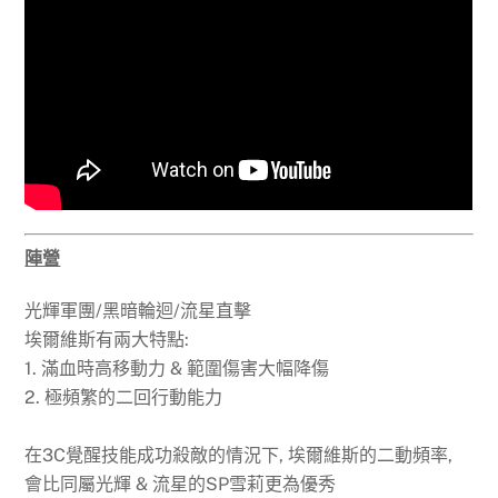
陣營
光輝軍團/黑暗輪迴/流星直擊
埃爾維斯有兩大特點:
1. 滿血時高移動力 & 範圍傷害大幅降傷
2. 極頻繁的二回行動能力
在3C覺醒技能成功殺敵的情況下, 埃爾維斯的二動頻率,
會比同屬光輝 & 流星的SP雪莉更為優秀