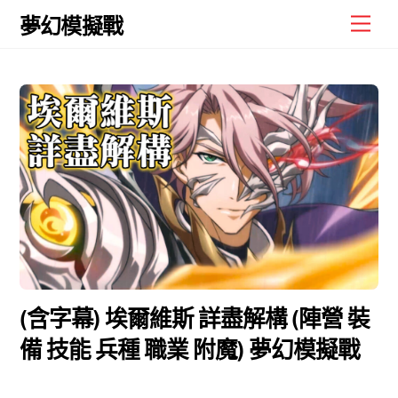
Skip
Men
夢幻模擬戰
to
content
(含字幕) 埃爾維斯 詳盡解構 (陣營 裝
備 技能 兵種 職業 附魔) 夢幻模擬戰