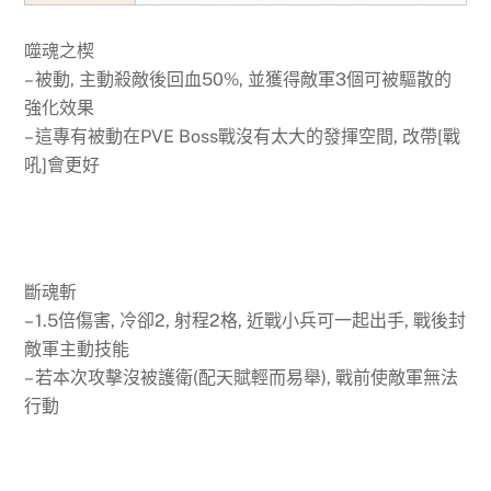
噬魂之楔
– 被動, 主動殺敵後回血50%, 並獲得敵軍3個可被驅散的
強化效果
– 這專有被動在PVE Boss戰沒有太大的發揮空間, 改帶[戰
吼]會更好
斷魂斬
– 1.5倍傷害, 冷卻2, 射程2格, 近戰小兵可一起出手, 戰後封
敵軍主動技能
– 若本次攻擊沒被護衛(配天賦輕而易舉), 戰前使敵軍無法
行動