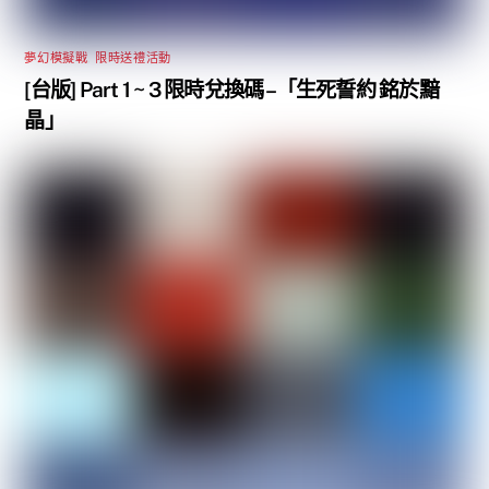
夢幻模擬戰
,
限時送禮活動
[台版] Part 1 ~ 3 限時兌換碼 –「生死誓約 銘於黯
晶」