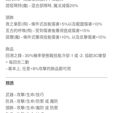
提婭瑪特(魔) – 混合部隊時, 魔法減傷20%
頭飾
夜之梟影(飛) – 條件式技能傷害+5%以及範圍傷害+10%
亙古的呼喚(飛) – 受到傷害後獲得造成傷害+15%
提爾(魔) – 條件式獲得技能傷害+10%, 以及反擊傷害+10%
飾品
回溯之鋒 – 30%機率使進戰技能冷卻 -1 或 -2, 協助3C連發
= 每回合二動
– 基本上, 任意+8%攻擊的飾品都可用
精通
武器 – 攻擊/生命/技巧
防具 – 攻擊/生命/防禦 或 魔防
頭飾 – 攻擊/生命/魔防 或 防禦