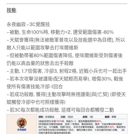
技能
永夜幽寂 – 3C覺醒技
– 被動, 生命100%時, 移動力+2, 遭受範圍傷害-80%
– 天賦會獲得[無法被敵軍普攻以及技能選中為目標], 所以
敵人只能以範圍攻擊去打埃爾維斯
– 但被動帶著80%範圍傷害降低, 使埃爾維斯受到傷害後
仍能以高血量的狀態去出手殺敵
– 主動, 1.7倍傷害, 冷卻3, 射程2格, 近戰小兵也可一起出手
– 若本次攻擊沒被護衛(配天賦輕而易舉), 增傷30%, 戰後
使所有傷害技能冷卻-1回合
– 若成功殺敵, 獲得[主動攻擊時無視護衛]與[亡契] (即使天
賦觸發冷卻中也可照樣獲得)
– 若3C每次都能成功殺敵, 這樣可每回合都觸發二動