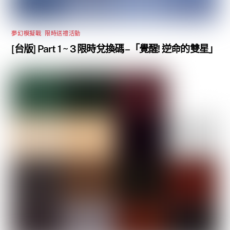
夢幻模擬戰
,
限時送禮活動
[台版] Part 1 ~ 3 限時兌換碼 –「覺醒! 逆命的雙星」