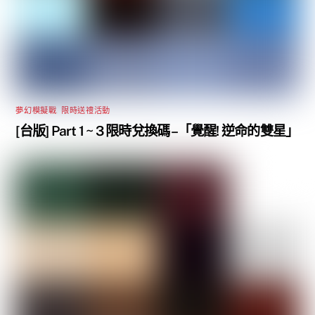
夢幻模擬戰
,
限時送禮活動
[台版] Part 1 ~ 3 限時兌換碼 –「覺醒! 逆命的雙星」