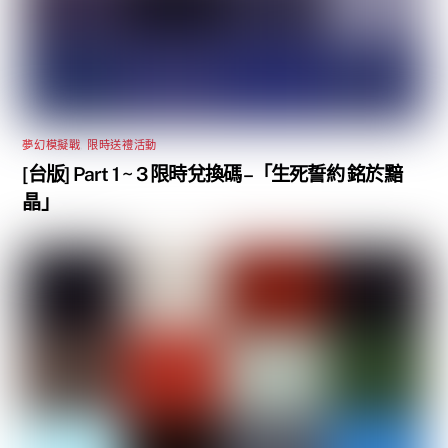
夢幻模擬戰
,
限時送禮活動
[台版] Part 1 ~ 3 限時兌換碼 –「生死誓約 銘於黯
晶」