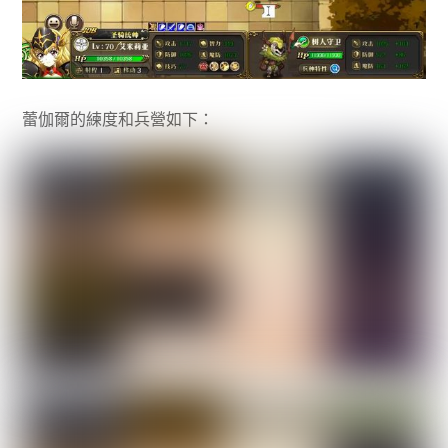
蕾伽爾的練度和兵營如下：