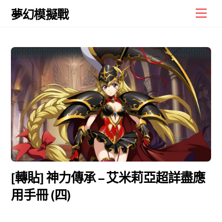
Skip
Men
夢幻模擬戰
to
content
[轉貼] 神力傳承 – 艾米莉亞超詳盡應
用手冊 (四)