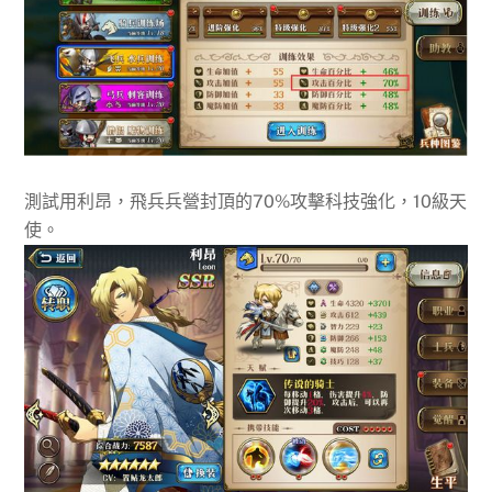
測試用利昂，飛兵兵營封頂的70%攻擊科技強化，10級天
使。