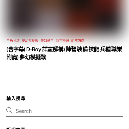
主角光環
,
夢幻模擬戰
,
夢幻轉生
,
時空樞紐
,
組隊方向
(含字幕) D-Boy 詳盡解構 (陣營 裝備 技能 兵種 職業
附魔) 夢幻模擬戰
輸入搜尋