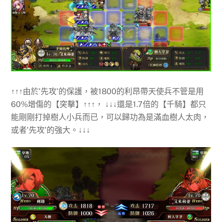
↑↑↑由於’先攻’的保護，被1800的利昂帶天使兵不管是用
60%增傷的【突擊】↑↑↑， ↓↓↓還是1.7倍的【千騎】都只
能剛剛打掉樹人小兵而已，可以歸功為是滿血樹人太肉，
或者’先攻’的強大。↓↓↓