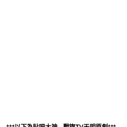
***以下為貼吧大神 – 戰旗TV天明原創***