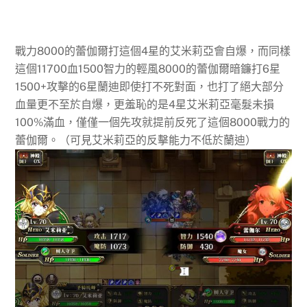
戰力8000的蕾伽爾打這個4星的艾米莉亞會自爆，而同樣
這個11700血1500智力的輕風8000的蕾伽爾暗鐮打6星
1500+攻擊的6星蘭迪即使打不死對面，也打了絕大部分
血量更不至於自爆，更羞恥的是4星艾米莉亞毫髮未損
100%滿血，僅僅一個先攻就提前反死了這個8000戰力的
蕾伽爾。（可見艾米莉亞的反擊能力不低於蘭迪）