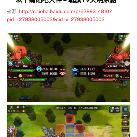
來源:
http://c.tieba.baidu.com/p/6299314810?
pid=127938005002&cid=#127938005002