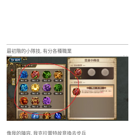
最初階的小隊技, 有分各種職業
像我的陣容, 我克拉蕾特故意換去步兵