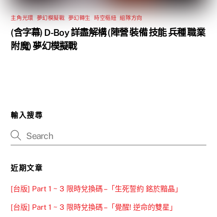
主角光環
,
夢幻模擬戰
,
夢幻轉生
,
時空樞紐
,
組隊方向
(含字幕) D-Boy 詳盡解構 (陣營 裝備 技能 兵種 職業
附魔) 夢幻模擬戰
輸入搜尋
近期文章
[台版] Part 1 ~ 3 限時兌換碼 –「生死誓約 銘於黯晶」
[台版] Part 1 ~ 3 限時兌換碼 –「覺醒! 逆命的雙星」