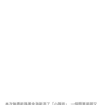
本次無盡航路黃金海新添了「小隊技」, 一個簡單易明又