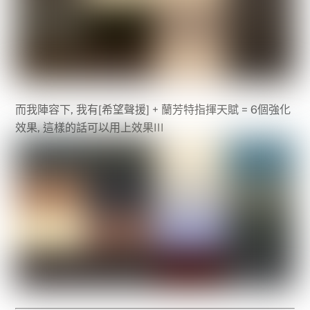
而我陣容下, 我有[希望聲援] + 蘭芳特指揮天賦 = 6個強化
效果, 這樣的話可以用上效果III