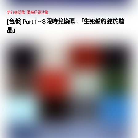
夢幻模擬戰
,
限時送禮活動
[台版] Part 1 ~ 3 限時兌換碼 –「生死誓約 銘於黯
晶」