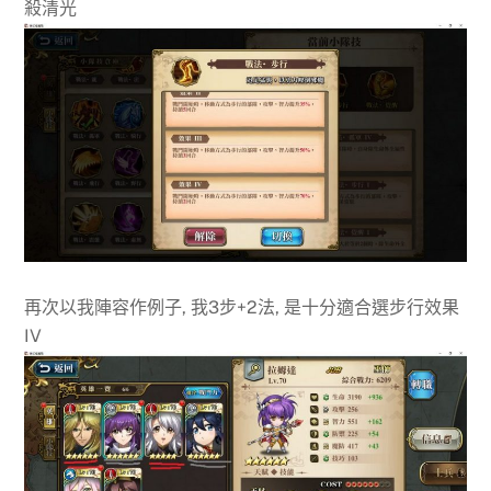
殺清光
再次以我陣容作例子, 我3步+2法, 是十分適合選步行效果
IV