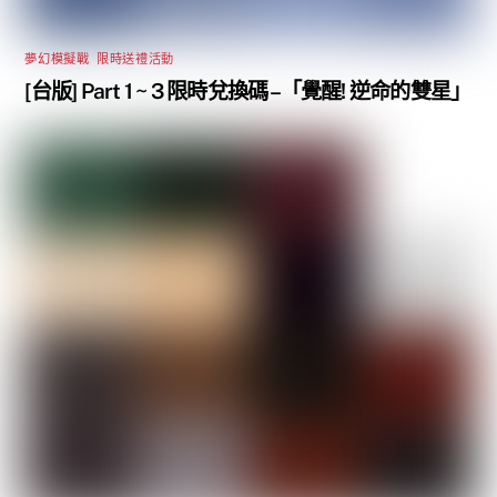
夢幻模擬戰
,
限時送禮活動
[台版] Part 1 ~ 3 限時兌換碼 –「覺醒! 逆命的雙星」