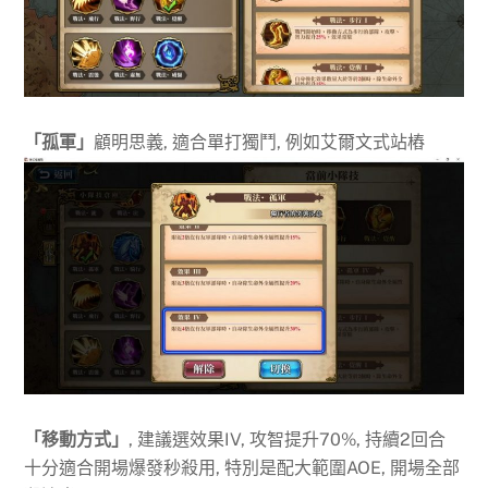
「孤軍」
顧明思義, 適合單打獨鬥, 例如艾爾文式站樁
「移動方式」
, 建議選效果IV, 攻智提升70%, 持續2回合
十分適合開場爆發秒殺用, 特別是配大範圍AOE, 開場全部