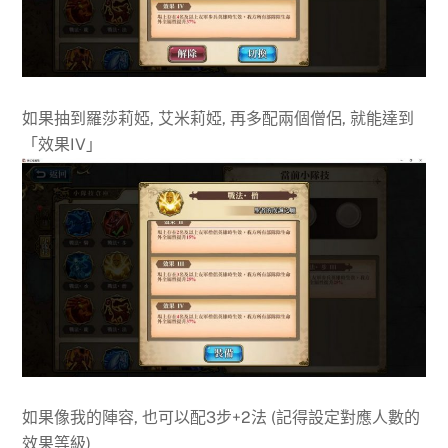
如果抽到羅莎莉婭, 艾米莉婭, 再多配兩個僧侶, 就能達到
「效果IV」
如果像我的陣容, 也可以配3步+2法 (記得設定對應人數的
效果等級)