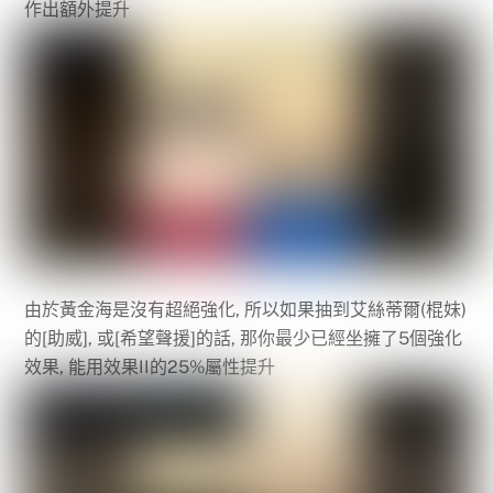
作出額外提升
由於黃金海是沒有超絕強化, 所以如果抽到艾絲蒂爾(棍妹)
的[助威], 或[希望聲援]的話, 那你最少已經坐擁了5個強化
效果, 能用效果II的25%屬性提升