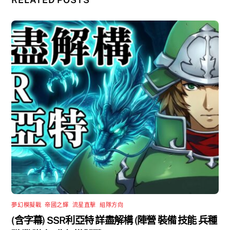
夢幻模擬戰
,
帝國之輝
,
流星直擊
,
組隊方向
(含字幕) SSR利亞特 詳盡解構 (陣營 裝備 技能 兵種