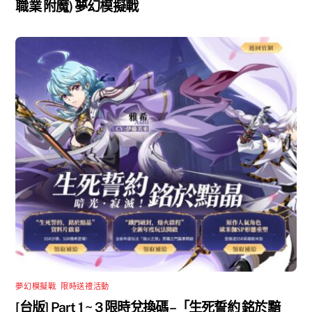
職業 附魔) 夢幻模擬戰
夢幻模擬戰
,
限時送禮活動
[台版] Part 1 ~ 3 限時兌換碼 –「生死誓約 銘於黯