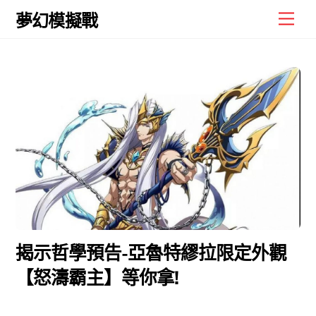
Skip
Men
夢幻模擬戰
to
content
揭示哲學預告-亞魯特繆拉限定外觀
【怒濤霸主】等你拿!