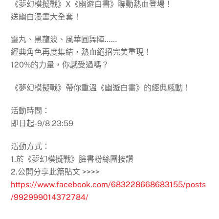
《夢幻模擬戰》X《幽遊白書》聯動熱血登場！
送幽白漫畫大全套！
靈丸、黑龍波、風華圓舞陣……
經典角色再度集結，熱血絕招完美重現！
120%的力量，你感受過嗎？
《夢幻模擬戰》帶你重溫《幽遊白書》的經典感動！
活動時間：
即日起-9/8 23:59
活動方式：
1.於《夢幻模擬戰》臉書粉絲團按讚
2.公開分享此篇貼文 >>>>
https://www.facebook.com/683228668683155/posts
/992999014372784/