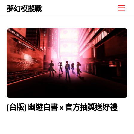
Skip
Men
夢幻模擬戰
to
content
[台版] 幽遊白書 x 官方抽獎送好禮