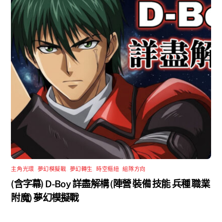
主角光環
,
夢幻模擬戰
,
夢幻轉生
,
時空樞紐
,
組隊方向
(含字幕) D-Boy 詳盡解構 (陣營 裝備 技能 兵種 職業
附魔) 夢幻模擬戰