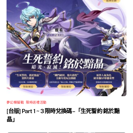
夢幻模擬戰
,
限時送禮活動
[台版] Part 1 ~ 3 限時兌換碼 –「生死誓約 銘於黯
晶」