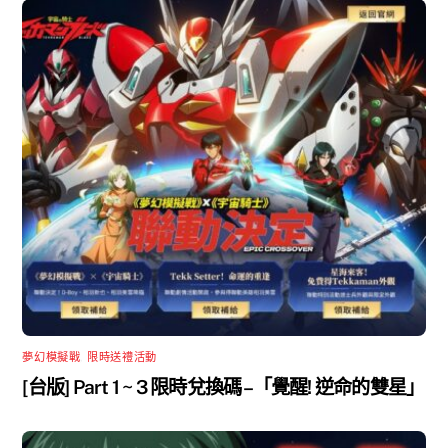
夢幻模擬戰
,
限時送禮活動
[台版] Part 1 ~ 3 限時兌換碼 –「覺醒! 逆命的雙星」