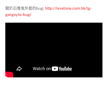
關於石像鬼外套的bug:
http://levelone.com.hk/lg-
gargoyle-bug/