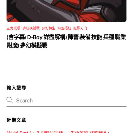
主角光環
,
夢幻模擬戰
,
夢幻轉生
,
時空樞紐
,
組隊方向
(含字幕) D-Boy 詳盡解構 (陣營 裝備 技能 兵種 職業
附魔) 夢幻模擬戰
輸入搜尋
近期文章
[台版] Part 1 ~ 3 限時兌換碼 –「生死誓約 銘於黯晶」