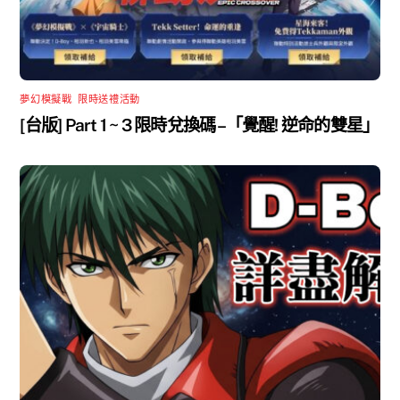
夢幻模擬戰
,
限時送禮活動
[台版] Part 1 ~ 3 限時兌換碼 –「覺醒! 逆命的雙星」