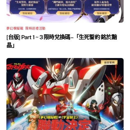
夢幻模擬戰
,
限時送禮活動
[台版] Part 1 ~ 3 限時兌換碼 –「生死誓約 銘於黯
晶」