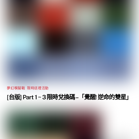
夢幻模擬戰
,
限時送禮活動
[台版] Part 1 ~ 3 限時兌換碼 –「覺醒! 逆命的雙星」