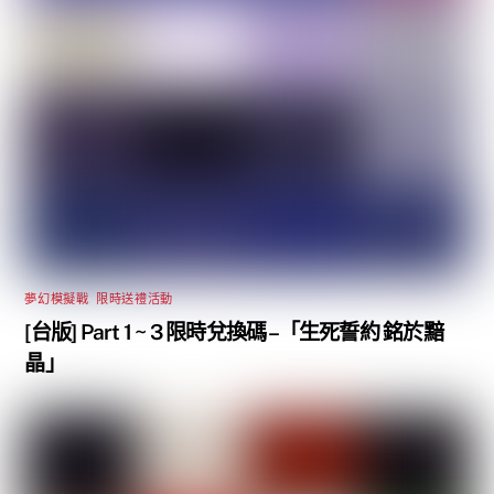
夢幻模擬戰
,
限時送禮活動
[台版] Part 1 ~ 3 限時兌換碼 –「生死誓約 銘於黯
晶」