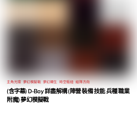
主角光環
,
夢幻模擬戰
,
夢幻轉生
,
時空樞紐
,
組隊方向
(含字幕) D-Boy 詳盡解構 (陣營 裝備 技能 兵種 職業
附魔) 夢幻模擬戰