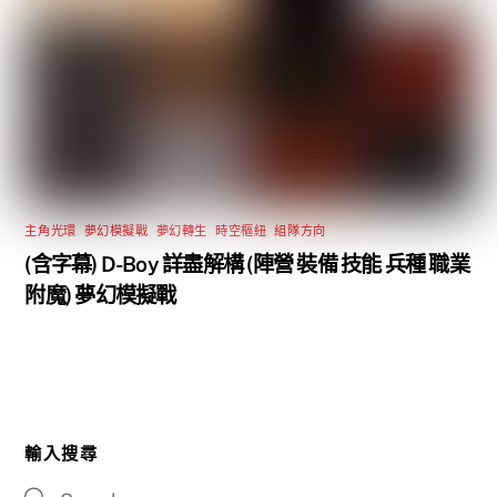
主角光環
,
夢幻模擬戰
,
夢幻轉生
,
時空樞紐
,
組隊方向
(含字幕) D-Boy 詳盡解構 (陣營 裝備 技能 兵種 職業
附魔) 夢幻模擬戰
輸入搜尋