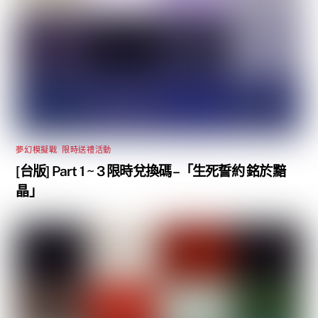
夢幻模擬戰
,
限時送禮活動
[台版] Part 1 ~ 3 限時兌換碼 –「生死誓約 銘於黯
晶」