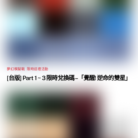
夢幻模擬戰
,
限時送禮活動
[台版] Part 1 ~ 3 限時兌換碼 –「覺醒! 逆命的雙星」