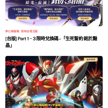
夢幻模擬戰
,
限時送禮活動
[台版] Part 1 ~ 3 限時兌換碼 –「生死誓約 銘於黯
晶」