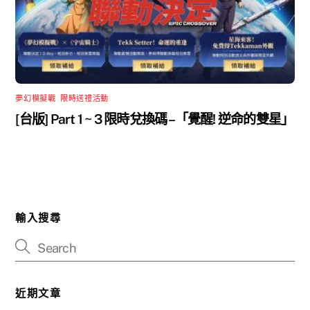
夢幻模擬戰
,
限時送禮活動
[台版] Part 1 ~ 3 限時兌換碼 –「覺醒! 逆命的雙星」
輸入搜尋
近期文章