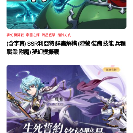
夢幻模擬戰
,
帝國之輝
,
流星直擊
,
組隊方向
(含字幕) SSR利亞特 詳盡解構 (陣營 裝備 技能 兵種
職業 附魔) 夢幻模擬戰