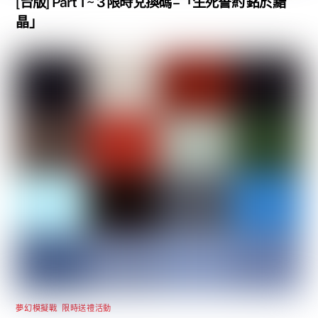
[台版] Part 1 ~ 3 限時兌換碼 –「生死誓約 銘於黯
晶」
夢幻模擬戰
,
限時送禮活動