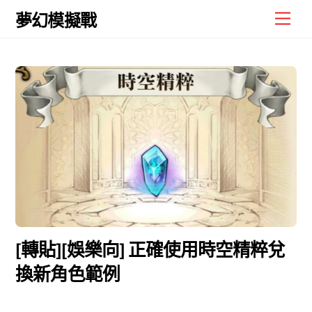
Skip
Men
夢幻模擬戰
to
content
[轉貼][娛樂向] 正確使用時空精粹兌
換新角色範例