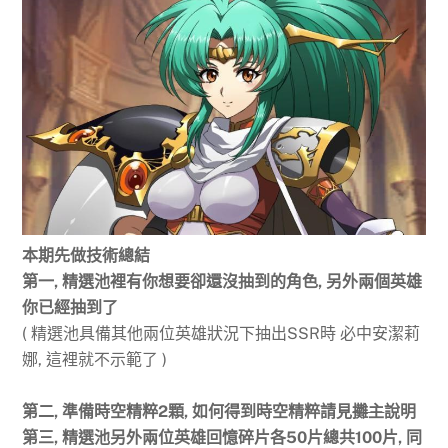
本期先做技術總結
第一, 精選池裡有你想要卻還沒抽到的角色, 另外兩個英雄
你已經抽到了
( 精選池具備其他兩位英雄狀況下抽出SSR時 必中安潔莉
娜, 這裡就不示範了 )
第二
, 準備時空精粹2顆, 如何得到時空精粹請見
攤主
說明
第三
,
精選池另外兩位英雄回憶碎片各50片總共100片, 同