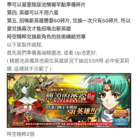
學可以留意陸版池情報早點準備碎片
第四
, 英雄可以不用六星
第五, 招喚新英雄需要60碎片,
兌
換一次只有50碎片, 所以
要兌換兩次才能招
喚
出新英雄
時空精粹兌換新角色的技術總結完畢
以下是製作過程,
首先我們準備
寬油
精選池, 或者 Up池更好,
( 精選池具備其他兩位英雄狀況下抽出SSR時 必中安潔莉
娜, 這裡就不示範了 )
時空精粹2個