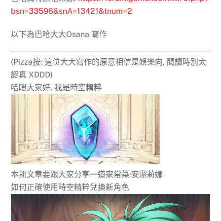
bsn=33596&snA=13421&tnum=2
以下為巴哈大大Osana 寫作
(Pizza按: 這位大大寫作的原意相信是娛樂向, 閱讀時別太
認真 XDDD)
哈嘍大家好, 我是時空精粹
本期文章要跟大家分享
一道家常菜:安潔莉娜
如何正確使用時空精粹兌換新角色