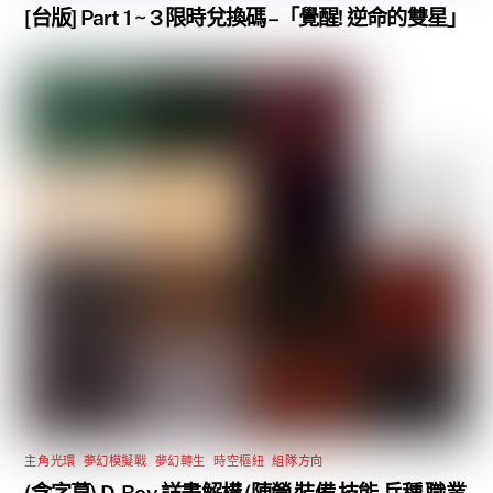
[台版] Part 1 ~ 3 限時兌換碼 –「覺醒! 逆命的雙星」
主角光環
,
夢幻模擬戰
,
夢幻轉生
,
時空樞紐
,
組隊方向