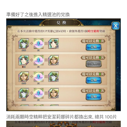
準備好了之後進入精選池的兌換
消耗兩顆時空精粹把安潔莉娜碎片都換出來, 總共 100片