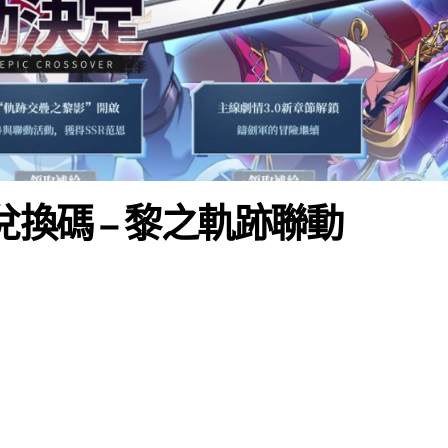
 限時兌換碼 – 黎之軌跡聯動