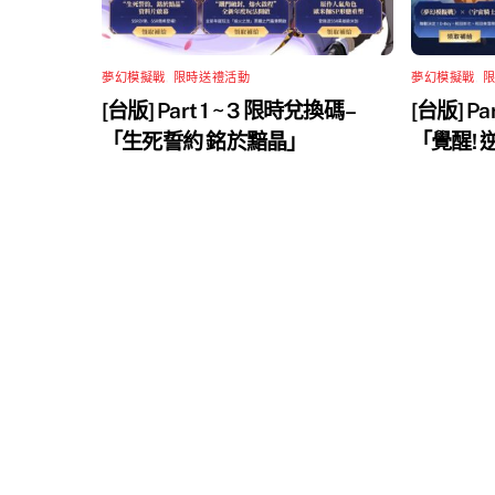
夢幻模擬戰
,
限時送禮活動
夢幻模擬戰
,
[台版] Part 1 ~ 3 限時兌換碼 –
[台版] Pa
「生死誓約 銘於黯晶」
「覺醒!