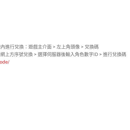
戲內進行兌換：遊戲主介面 > 左上角頭像 > 兌換碼
上方序號兌換 > 選擇伺服器後輸入角色數字ID > 進行兌換碼
code/