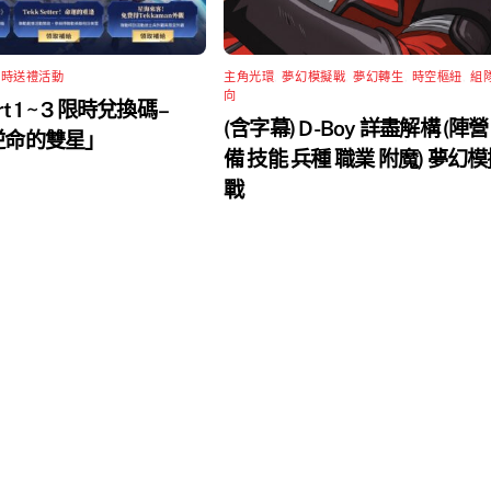
限時送禮活動
主角光環
,
夢幻模擬戰
,
夢幻轉生
,
時空樞紐
,
組
向
rt 1 ~ 3 限時兌換碼 –
(含字幕) D-Boy 詳盡解構 (陣營
 逆命的雙星」
備 技能 兵種 職業 附魔) 夢幻
戰