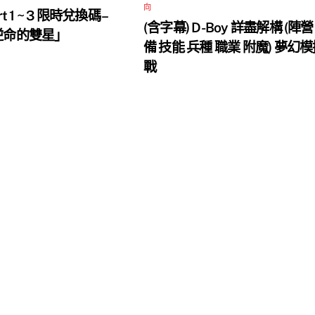
向
rt 1 ~ 3 限時兌換碼 –
(含字幕) D-Boy 詳盡解構 (陣營
 逆命的雙星」
備 技能 兵種 職業 附魔) 夢幻
戰