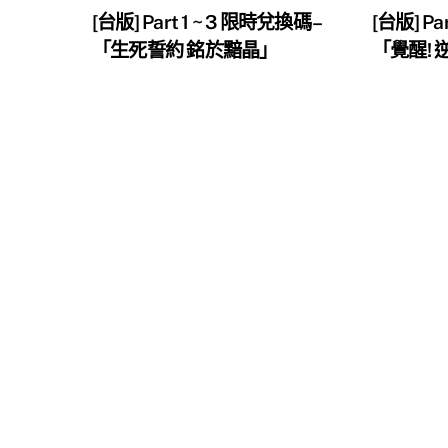
[台版] Part 1 ~ 3 限時兌換碼 –
[台版] Pa
「生死誓約 銘於黯晶」
「覺醒!