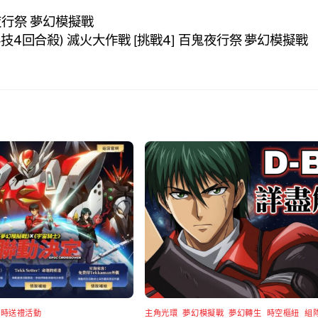
鬼夜行祭 夢幻模擬戰
科技4回合殺) 滅火大作戰 [挑戰4] 百鬼夜行祭 夢幻模擬戰
限時送禮活動
主角光環
,
夢幻模擬戰
,
夢幻轉生
,
時空樞紐
,
組