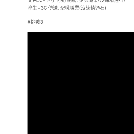
艾希恩 – 堅守 再動 劍魂, 步兵職業(沒練精通石)
降生 – 3C 傳送, 聖職職業(沒練精通石)
#挑戰3