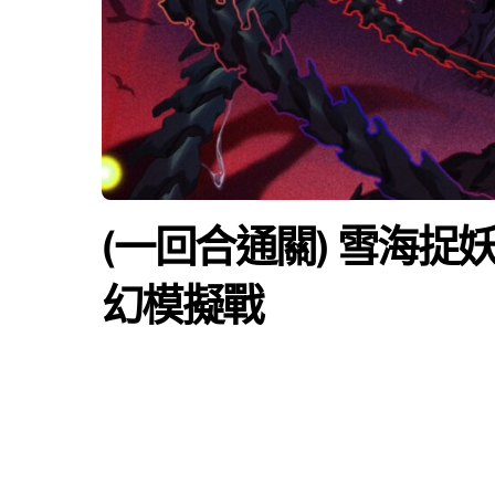
(一回合通關) 雪海捉妖
幻模擬戰