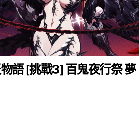
物語 [挑戰3] 百鬼夜行祭 夢