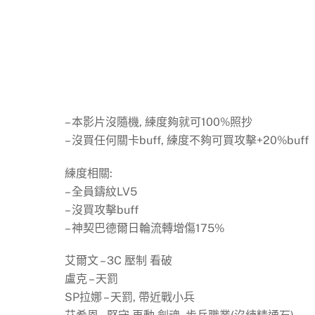
– 本影片沒隨機, 練度夠就可100%照抄
– 沒買任何關卡buff, 練度不夠可買攻擊+20%buff
練度相關:
– 全員鑄紋LV5
– 沒買攻擊buff
– 神契巴德爾日輪流轉增傷175%
艾爾文 – 3C 壓制 看破
盧克 – 天罰
SP拉娜 – 天罰, 帶近戰小兵