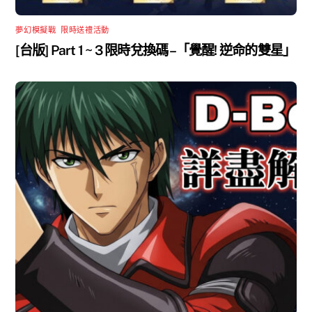
夢幻模擬戰
,
限時送禮活動
[台版] Part 1 ~ 3 限時兌換碼 –「覺醒! 逆命的雙星」