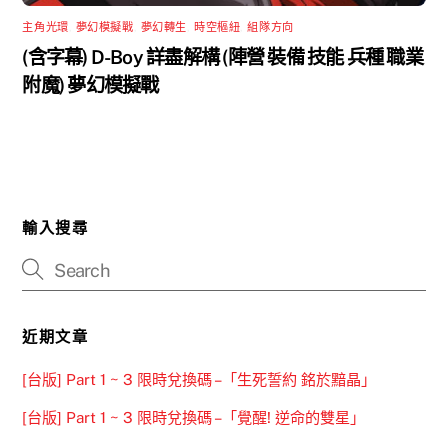
主角光環
,
夢幻模擬戰
,
夢幻轉生
,
時空樞紐
,
組隊方向
(含字幕) D-Boy 詳盡解構 (陣營 裝備 技能 兵種 職業
附魔) 夢幻模擬戰
輸入搜尋
近期文章
[台版] Part 1 ~ 3 限時兌換碼 –「生死誓約 銘於黯晶」
[台版] Part 1 ~ 3 限時兌換碼 –「覺醒! 逆命的雙星」