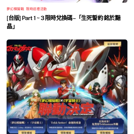
夢幻模擬戰
,
限時送禮活動
[台版] Part 1 ~ 3 限時兌換碼 –「生死誓約 銘於黯
晶」