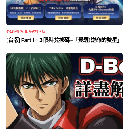
夢幻模擬戰
,
限時送禮活動
[台版] Part 1 ~ 3 限時兌換碼 –「覺醒! 逆命的雙星」