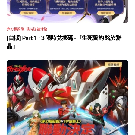
夢幻模擬戰
,
限時送禮活動
[台版] Part 1 ~ 3 限時兌換碼 –「生死誓約 銘於黯
晶」