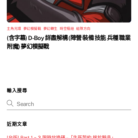
主角光環
,
夢幻模擬戰
,
夢幻轉生
,
時空樞紐
,
組隊方向
(含字幕) D-Boy 詳盡解構 (陣營 裝備 技能 兵種 職業
附魔) 夢幻模擬戰
輸入搜尋
近期文章
[台版] Part 1 ~ 3 限時兌換碼 –「生死誓約 銘於黯晶」