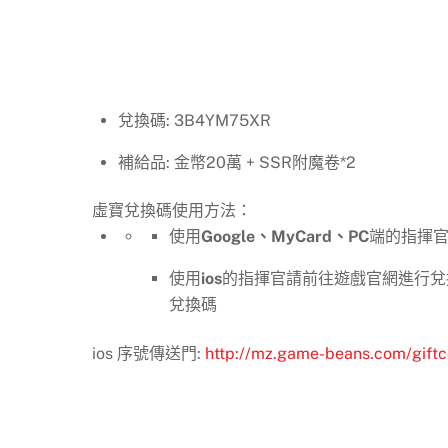
兌換碼: 3B4YM75XR
補給品: 金幣20萬 + SSR附魔卷*2
虛寶兌換碼使用方法：
使用
Google、MyCard、PC
端的指揮官
使用
ios
的指揮官請前往遊戲官網進行兌換
兌換碼
ios 序號傳送門:
http://mz.game-beans.com/gift