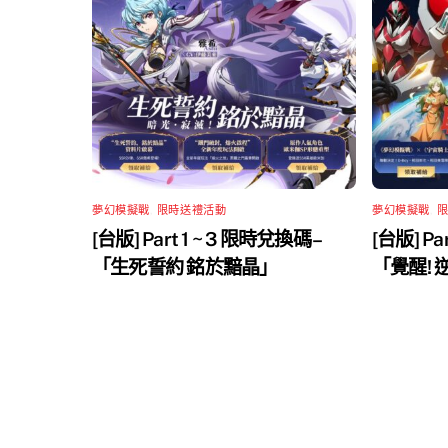
夢幻模擬戰
,
限時送禮活動
夢幻模擬戰
,
[台版] Part 1 ~ 3 限時兌換碼 –
[台版] Pa
「生死誓約 銘於黯晶」
「覺醒!