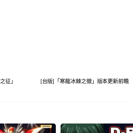
冰棘之征」
[台版]「寒龍冰棘之徵」版本更新前瞻