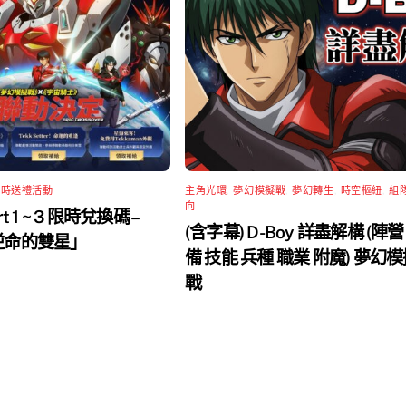
限時送禮活動
主角光環
,
夢幻模擬戰
,
夢幻轉生
,
時空樞紐
,
組
向
rt 1 ~ 3 限時兌換碼 –
(含字幕) D-Boy 詳盡解構 (陣營
 逆命的雙星」
備 技能 兵種 職業 附魔) 夢幻
戰