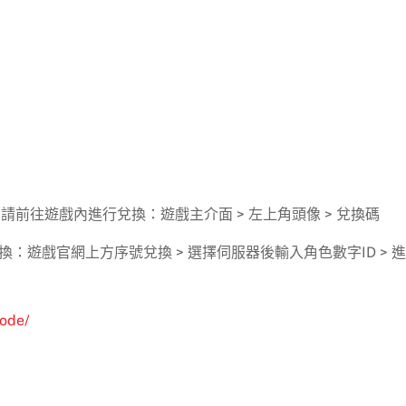
請前往遊戲內進行兌換：遊戲主介面 > 左上角頭像 > 兌換碼
：遊戲官網上方序號兌換 > 選擇伺服器後輸入角色數字ID > 
code/