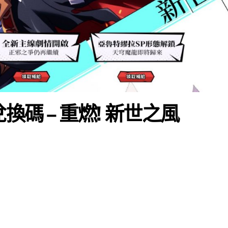
限時兌換碼 – 重燃! 新世之風