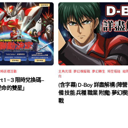
限時送禮活動
主角光環
,
夢幻模擬戰
,
夢幻轉生
,
時空樞紐
,
組
向
rt 1 ~ 3 限時兌換碼 –
(含字幕) D-Boy 詳盡解構 (陣營
 逆命的雙星」
備 技能 兵種 職業 附魔) 夢幻
戰