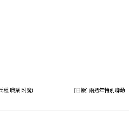
兵種 職業 附魔)
[日版] 兩週年特別聯動