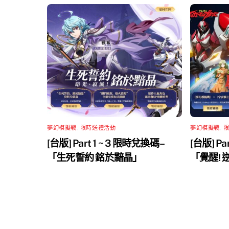
夢幻模擬戰
,
限時送禮活動
夢幻模擬戰
,
[台版] Part 1 ~ 3 限時兌換碼 –
[台版] Pa
「生死誓約 銘於黯晶」
「覺醒!