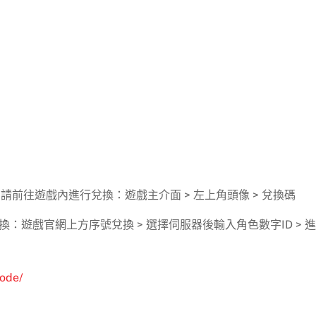
請前往遊戲內進行兌換：遊戲主介面 > 左上角頭像 > 兌換碼
：遊戲官網上方序號兌換 > 選擇伺服器後輸入角色數字ID > 
code/