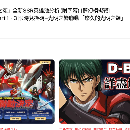
頌」全新SSR英雄池分析 (附字幕) [夢幻模擬戰]
Part 1 ~ 3 限時兌換碼 – 光明之響聯動「悠久的光明之頌」
限時送禮活動
主角光環
,
夢幻模擬戰
,
夢幻轉生
,
時空樞紐
,
組