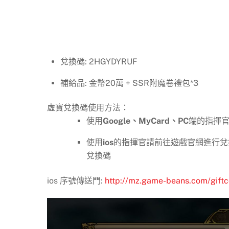
兌換碼: ​2HGYDYRUF
補給品: 金幣20萬 + SSR附魔卷禮包*3
虛寶兌換碼使用方法：
使用
Google、MyCard、PC
端的指揮官
使用
ios
的指揮官請前往遊戲官網進行兌換
兌換碼
ios 序號傳送門:
http://mz.game-beans.com/gift