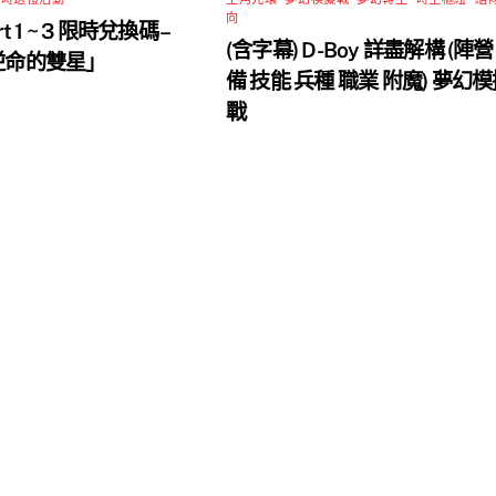
向
rt 1 ~ 3 限時兌換碼 –
(含字幕) D-Boy 詳盡解構 (陣營
 逆命的雙星」
備 技能 兵種 職業 附魔) 夢幻
戰