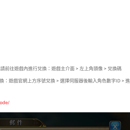
請前往遊戲內進行兌換：遊戲主介面 > 左上角頭像 > 兌換碼
：遊戲官網上方序號兌換 > 選擇伺服器後輸入角色數字ID > 
code/