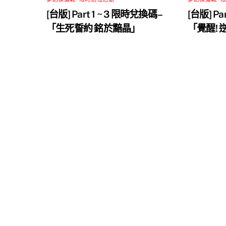
[台版] Part 1 ~ 3 限時兌換碼 –
[台版] Pa
「生死誓約 銘於黯晶」
「覺醒!