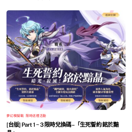
夢幻模擬戰
,
限時送禮活動
[台版] Part 1 ~ 3 限時兌換碼 –「生死誓約 銘於黯