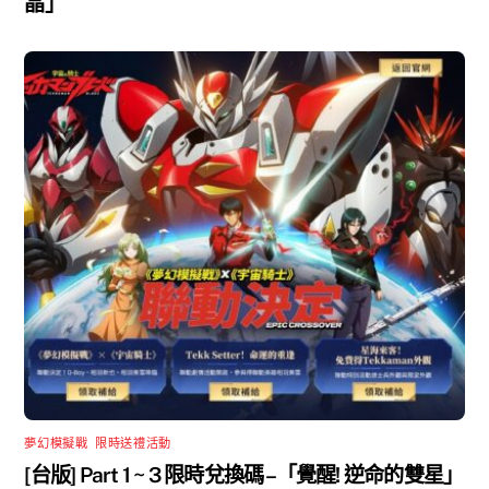
晶」
夢幻模擬戰
,
限時送禮活動
[台版] Part 1 ~ 3 限時兌換碼 –「覺醒! 逆命的雙星」