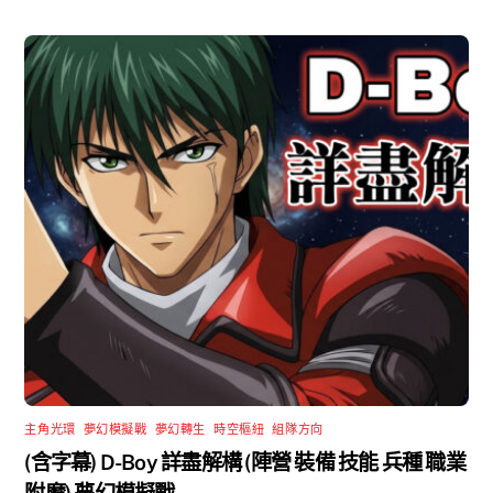
主角光環
,
夢幻模擬戰
,
夢幻轉生
,
時空樞紐
,
組隊方向
(含字幕) D-Boy 詳盡解構 (陣營 裝備 技能 兵種 職業
附魔) 夢幻模擬戰