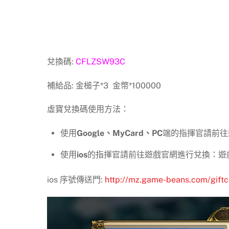
兌換碼:
CFLZSW93C
補給品: 金槌子*3 金幣*100000
虛寶兌換碼使用方法：
使用
Google、MyCard、PC
端的指揮官請前往遊
使用
ios
的指揮官請前往遊戲官網進行兌換：遊戲官
ios 序號傳送門:
http://mz.game-beans.com/gift