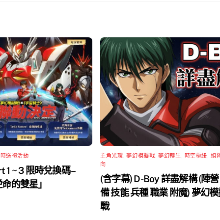
限時送禮活動
主角光環
,
夢幻模擬戰
,
夢幻轉生
,
時空樞紐
,
組
向
rt 1 ~ 3 限時兌換碼 –
(含字幕) D-Boy 詳盡解構 (陣營
 逆命的雙星」
備 技能 兵種 職業 附魔) 夢幻
戰