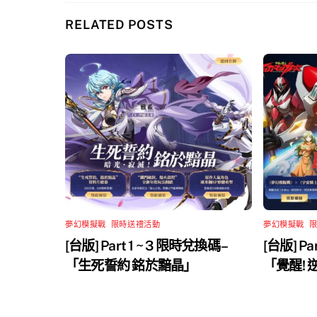
RELATED POSTS
夢幻模擬戰
,
限時送禮活動
夢幻模擬戰
,
[台版] Part 1 ~ 3 限時兌換碼 –
[台版] Pa
「生死誓約 銘於黯晶」
「覺醒!