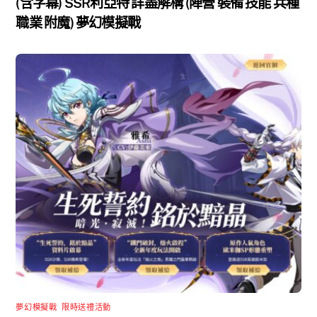
(含字幕) SSR利亞特 詳盡解構 (陣營 裝備 技能 兵種
職業 附魔) 夢幻模擬戰
夢幻模擬戰
,
限時送禮活動