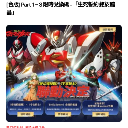
[台版] Part 1 ~ 3 限時兌換碼 –「生死誓約 銘於黯
晶」
夢幻模擬戰
,
限時送禮活動