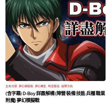
主角光環
,
夢幻模擬戰
,
夢幻轉生
,
時空樞紐
,
組隊方向
(含字幕) D-Boy 詳盡解構 (陣營 裝備 技能 兵種 職業
附魔) 夢幻模擬戰