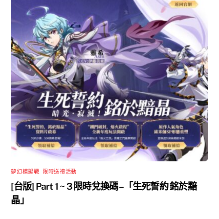
夢幻模擬戰
,
限時送禮活動
[台版] Part 1 ~ 3 限時兌換碼 –「生死誓約 銘於黯
晶」