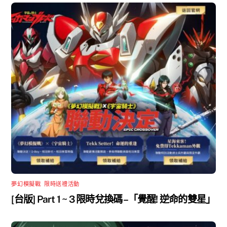
夢幻模擬戰
,
限時送禮活動
[台版] Part 1 ~ 3 限時兌換碼 –「覺醒! 逆命的雙星」