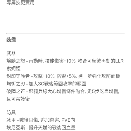
專屬技更實用
裝備
武器
熔鱗之怒 – 再動時, 技能傷害+10%, 吻合可頻繁再動的LLR
索妮婭
封印守護者 – 攻擊+10%, 防禦+5%, 進一步強化攻防面板
均衡之刃 – 加大3C戰後範圍攻擊的範圍
破陣之芒 – 跟騎兵線大心增傷條件吻合, 走5步吃盡增傷,
且可禁護衛
防具
冰甲 – 戰後固傷, 追加傷害, PVE向
埃尼亞斯 – 提升天賦的戰後回血量