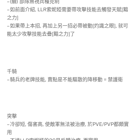
– (續) 部隊無視兵種克制
– 如前面介紹, LLR索妮婭需要帶攻擊技能去觸發天賦[黯
之力]
– 如果帶上本招, 再加上另一招必帶被動[灼識之眼], 就可
能太少攻擊技能去疊[黯之力]了
千騎
– 騎兵的老牌技能, 賣點是不能驅散的降移動 = 禁護衛
突擊
– 冷卻短, 傷害高, 使敵軍無法被治療, 於PVE/PVP都頗實
用