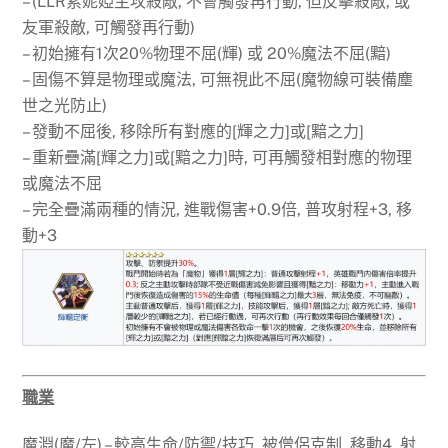
– (LLR索妮婭主攻殺敵, 不會觸發再行動, 但反擊殺敵, 或
友軍殺敵, 可觸發再行動)
– 初始擁有1次20%物理不屈(輝) 或 20%魔法不屈(黯)
– 固傷不算是物理或魔法, 可無視此不屈(魔物線可裝備塵
世之光防止)
– 發動不屈後, 移除所有對應的[輝之力]或[黯之力]
– 重新疊滿[輝之力]或[黯之力]時, 可再觸發相對應的物理
或魔法不屈
– 完全疊滿兩種的情況, 進戰傷害+0.9倍, 普攻射程+3, 移
動+3
職業
魔淵(魔/左) – 較高生命/防禦/技巧, 被僧侶克制, 移動4, 射