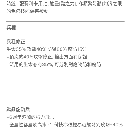
時鐘 – 配賽利卡用, 加速疊[黯之力], 亦頻繁發動[灼識之眼]
的免疫技能傷害被動
兵種
兵種修正
生命35% 攻擊40% 防禦20% 魔防15%
– 頂尖的40%攻擊修正, 輸出方面有保證
– 泛用的生命亦有35%, 可分別對應物防和魔防
黯晶龍騎兵
– 6週年追加的強力飛兵
– 全屬性都屬於高水平, 科技亦很輕易就觸發到攻防+40%