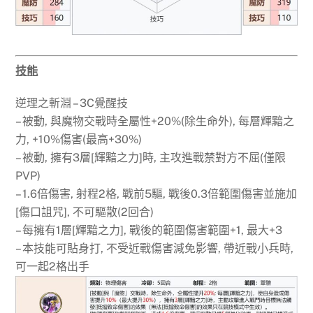
技能
逆理之斬淵 – 3C覺醒技
– 被動, 與魔物交戰時全屬性+20%(除生命外), 每層輝黯之
力, +10%傷害(最高+30%)
– 被動, 擁有3層[輝黯之力]時, 主攻進戰禁對方不屈(僅限
PVP)
– 1.6倍傷害, 射程2格, 戰前5驅, 戰後0.3倍範圍傷害並施加
[傷口詛咒], 不可驅散(2回合)
– 每擁有1層[輝黯之力], 戰後的範圍傷害範圍+1, 最大+3
– 本技能可貼身打, 不受近戰傷害減免影響, 帶近戰小兵時,
可一起2格出手