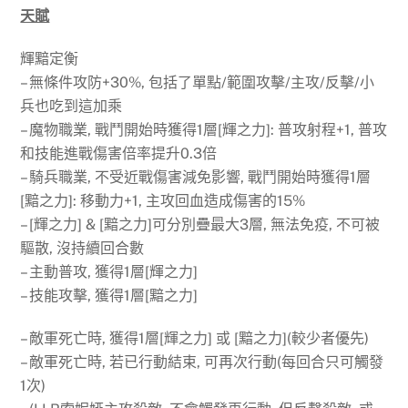
天賦
輝黯定衡
– 無條件攻防+30%, 包括了單點/範圍攻擊/主攻/反擊/小
兵也吃到這加乘
– 魔物職業, 戰鬥開始時獲得1層[輝之力]: 普攻射程+1, 普攻
和技能進戰傷害倍率提升0.3倍
– 騎兵職業, 不受近戰傷害減免影響, 戰鬥開始時獲得1層
[黯之力]: 移動力+1, 主攻回血造成傷害的15%
– [輝之力] & [黯之力]可分別疊最大3層, 無法免疫, 不可被
驅散, 沒持續回合數
– 主動普攻, 獲得1層[輝之力]
– 技能攻擊, 獲得1層[黯之力]
– 敵軍死亡時, 獲得1層[輝之力] 或 [黯之力](較少者優先)
– 敵軍死亡時, 若已行動結束, 可再次行動(每回合只可觸發
1次)