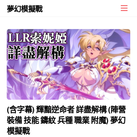
Skip
Men
夢幻模擬戰
to
content
(含字幕) 輝黯逆命者 詳盡解構 (陣營
裝備 技能 鑄紋 兵種 職業 附魔) 夢幻
模擬戰