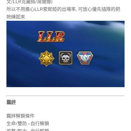
文/LLR克麗絲/席爾娜)
所以不用擔心LLR索妮婭的出場率, 可放心優先插隊的把
她練起來
羈絆
羈絆解鎖條件
生命/雙防 – 自行解鎖