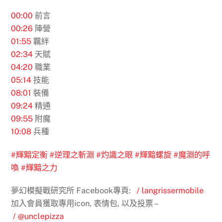
00:00
​ 前言
00:26
陣營
01:55
羈絆
02:34
天賦
04:20
職業
05:14
技能
08:01
裝備
09:24
精通
09:55
附魔
10:08
兵種
#輝黯定衡
#逆理之斬淵
#灼識之眼
#輝黯螺旋
#魔淵的呼
喚
#輝黯之力
夢幻模擬戰研究所 Facebook專頁:
/ langrissermobile
加入會員獲取專用icon, 表情包, 以及投票 –
/ @unclepizza