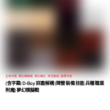
主角光環
,
夢幻模擬戰
,
夢幻轉生
,
時空樞紐
,
組隊方向
(含字幕) D-Boy 詳盡解構 (陣營 裝備 技能 兵種 職業
附魔) 夢幻模擬戰