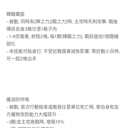
輝黯螺旋
– 被動, 同時有[輝之力][黯之力]時, 主攻時先制攻擊, 戰後
傳送自身3格任意1格子內
– 1.4倍傷害, 射程2格, 每1層[輝黯之力], 戰前施加1個隨機
弱化
– 本技能可貼身打, 不受近戰傷害減免影響, 帶近戰小兵時,
可一起2格出手
魔淵的呼喚
– 被動, 首次行動結束或敵我任意單位死亡時, 使自身和友
方魔物攻防能力大幅提升
– (續)並主攻進戰時, 增傷15%