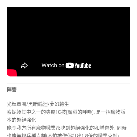
陣營
光輝軍團/黑暗輪迴/夢幻轉生
索妮婭其中之一的專屬1C技[魔淵的呼喚], 是一招魔物版
本的超絕強化
能令我方所有魔物職業都吃到超絕強化的和增傷外, 同時
也能無視兵種克制(不怕被僧侶打出1.8倍的職業克制)