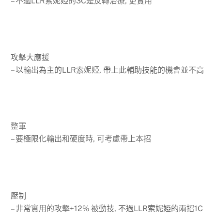
– 不過LLR索妮婭的3C是反轉治療, 更實用
攻擊大應援
– 以輸出為主的LLR索妮婭, 帶上此輔助技能的機會並不高
整軍
– 要極限化輸出和硬度時, 可考慮帶上本招
壓制
– 非常實用的攻擊+12% 被動技, 不過LLR索妮婭的兩招1C