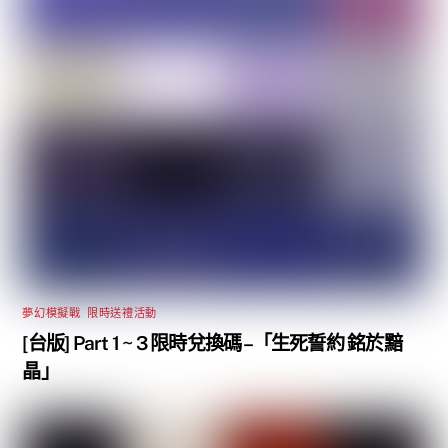
夢幻模擬戰
,
限時送禮活動
[台版] Part 1 ~ 3 限時兌換碼 –「生死誓約 銘於黯
晶」