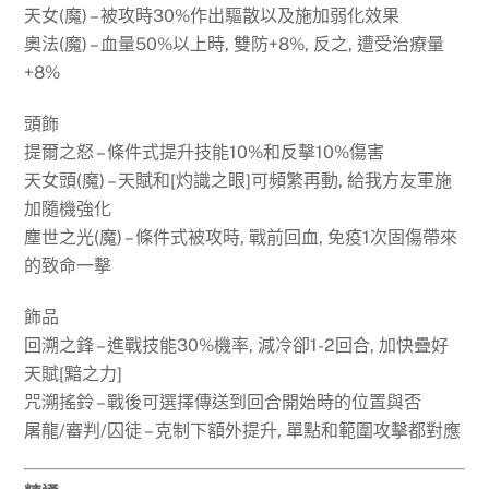
天女(魔) – 被攻時30%作出驅散以及施加弱化效果
奧法(魔) – 血量50%以上時, 雙防+8%, 反之, 遭受治療量
+8%
頭飾
提爾之怒 – 條件式提升技能10%和反擊10%傷害
天女頭(魔) – 天賦和[灼識之眼]可頻繁再動, 給我方友軍施
加隨機強化
塵世之光(魔) – 條件式被攻時, 戰前回血, 免疫1次固傷帶來
的致命一擊
飾品
回溯之鋒 – 進戰技能30%機率, 減冷卻1-2回合, 加快疊好
天賦[黯之力]
咒溯搖鈴 – 戰後可選擇傳送到回合開始時的位置與否
屠龍/審判/囚徒 – 克制下額外提升, 單點和範圍攻擊都對應