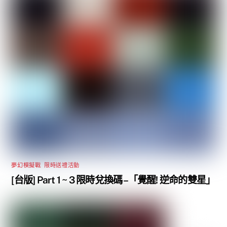
夢幻模擬戰
,
限時送禮活動
[台版] Part 1 ~ 3 限時兌換碼 –「覺醒! 逆命的雙星」