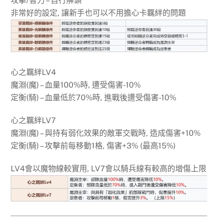
攻擊/智力 – 自行解鎖
非常好的設定, 讓新手也可以不用擔心卡羈絆的問題
心之羈絆LV4
魔淵(魔) – 血量100%時, 遭受傷害-10%
定衡(騎) – 血量低於70%時, 進戰後遭受傷害-10%
心之羈絆LV7
魔淵(魔) – 與持有弱化效果的敵軍交戰時, 造成傷害+10%
定衡(騎) – 攻擊前每移動1格, 傷害+3% (最高15%)
LV4會以魔物線較實用, LV7會以騎兵線有較高的增傷上限