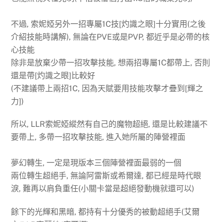
不過, 索妮婭另外一招專屬1C技[灼識之眼]十分實用(之後
介紹技能時講解), 無論在PVE或是PVP, 都近乎是必帶的核
心技能
除非是放棄少帶一招攻擊技能, 想兩招專屬1C都帶上, 否則
還是帶[灼識之眼]比較好
(不建議帶上兩招1C, 因為天賦要用技能攻擊才疊到[輝之
力])
所以, LLR索妮婭縱然有自己的魔物超絕, 還是比較建議不
要帶上, 多帶一招攻擊技能, 進入她所屬的陣營裡面
夢幻轉生, 一定是現版本三個陣營裡面最弱的一個
兩位轉生超絕手, 無論阿雷斯或希爾達, 都已經是時代眼
淚, 難再以肩負重任(小關卡當是超絕發動機就還可以)
餘下的光輝和黑暗, 都持有十分優秀的被動超絕手(艾爾