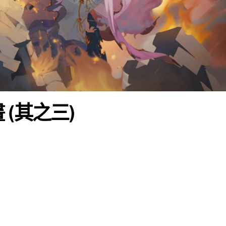
(其之三)