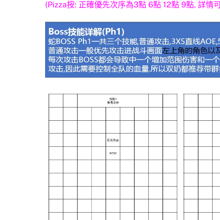
(Pizza按: 正確優先次序為3點 6點 12點 9點, 詳情