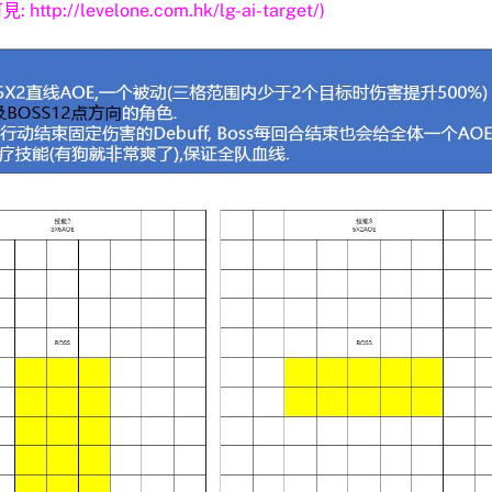
可見:
http://levelone.com.hk/lg-ai-target/
)