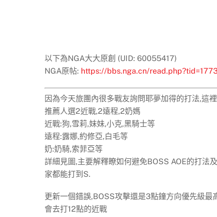
以下為NGA大大原創 (UID: 60055417)
NGA原帖:
https://bbs.nga.cn/read.php?tid=17
因為今天旅團內很多戰友詢問耶夢加得的打法,這裡
推薦人選2近戰,2遠程,2奶媽
近戰:狗,雪莉,妹妹,小克,黑騎士等
遠程:露娜,約修亞,白毛等
奶:奶騎,索菲亞等
詳細見圖,主要解釋瞭如何避免BOSS AOE的打法
家都能打到S.
更新一個錯誤,BOSS攻擊還是3點鐘方向優先級最高
會去打12點的近戰