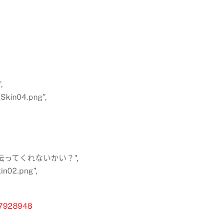
,
_Skin04.png”,
手伝ってくれないかい？”,
in02.png”,
17928948