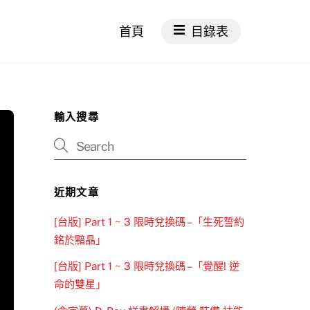
首頁
目錄表
輸入搜尋
近期文章
[台版] Part 1 ~ 3 限時兌換碼 –「生死誓約
銘於黯晶」
[台版] Part 1 ~ 3 限時兌換碼 –「覺醒! 逆
命的雙星」