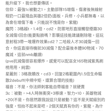
能升級下，我也想要傳送。
信仰：最強1c被動之1，主動部隊15增傷，傷害後無線射
程奶一口最殘血英雄2倍奶(面板，兵修，小兵都無毒，以
為會在增傷下毒，只能說不愧是你，紫龍)
魔閃：3格越t，1.4倍，cd2，防禦地形直接觸發煙霧30
全減傷1回合(能要點臉嗎？影襲這技能建議刪除嗷，這玩
意射程3帶一堆爆炸效果cd2？二哈殺人才30減傷一回
合，你這直接待機就30減傷？配合最後本體90物減，70
魔減，這就nmb離譜)
(pve抗減傷很容易爆炸，感覺可以配巫女165物減紫馬刷
榜用用，純雲)
星麗劍：3格救贖改，cd3，回复2格範圍內1.5倍生命驅
散2debuff(中規中矩，還算合理的技能)
福音：不是，你法師刺客能自帶福音？就硬賣
3c：被動，>4人時無衝突+3移速，智力+10，英雄物減
+20(不是，你居然跟我說這只是被動？這不是天賦級別的
強度，怕抬不起來是吧，2個天賦真有你的，紫龍，為什