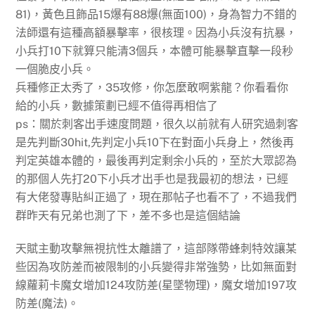
81)，黃色且飾品15爆有88爆(無面100)，身為智力不錯的
法師還有這種高額暴擊率，很核理。因為小兵沒有抗暴，
小兵打10下就算只能清3個兵，本體可能暴擊直擊一段秒
一個脆皮小兵。
兵種修正太秀了，35攻修，你怎麼敢啊紫龍？你看看你
給的小兵，數據策劃已經不值得再相信了
ps：關於刺客出手速度問題，很久以前就有人研究過刺客
是先判斷30hit,先判定小兵10下在對面小兵身上，然後再
判定英雄本體的，最後再判定剩余小兵的，至於大眾認為
的那個人先打20下小兵才出手也是我最初的想法，已經
有大佬發專貼糾正過了，現在那帖子也看不了，不過我們
群昨天有兄弟也測了下，差不多也是這個結論
天賦主動攻擊無視抗性太離譜了，這部隊帶蜂刺特效讓某
些因為攻防差而被限制的小兵變得非常強勢，比如無面對
線蘿莉卡魔女增加124攻防差(星墜物理)，魔女增加197攻
防差(魔法)。