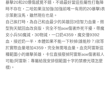
暴擊20和20爆傷感覺不錯，不過最好當這些屬性打龜陣
時不存在，二哈如果沒加強(加強前唯一有用的20暴擊)表
示策劃沒馬，雖然現在也是。
自己挨打時，為自己和血最少的英雄回3倍智力血量，微
型狗天賦回血改良版，完全不怕aoe傷害炸死干擾，帶魔
女小兵50魔減，30物減，一口奶4359，魔女僅9392
血，接近奶一半，本體如果不能一下秒掉(誰能秒？)就等
於實際血量增加4359，完全無需堆血量。血克阿雷斯這
種範圍小的連擊英雄，卡位直接廢掉阿雷斯aoe傷害殺人
可能(阿雷斯：專屬給我安排個範圍十字的禁療光環怎麼
樣)。