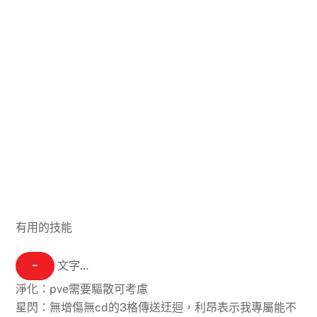
有用的技能
−
文字…
淨化：pve需要驅散可考慮
星閃：無增傷無cd的3格傳送迂迴，利昂表示我專屬能不