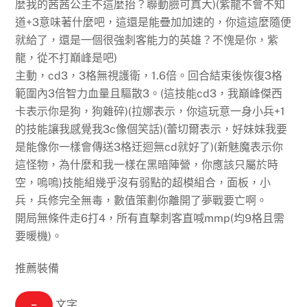
麼我的茜茜公主不這麼抬？聯動臉可真大)(紫龍不會不知
道+3意味著什麼吧，這還是能疊加加速的，你這這麼隨便
就給了，還是一個很強刺客能力的英雄？不愧是你，紫
龍，從不打巔峰是吧)
主動，cd3，3格無視護衛，1.6倍。回合結束後恢復3格
範圍內3倍智力血量且驅散3。(這技能cd3，我巔峰傑西
卡表示你是狗，狗雜碎)(拉娜表示，你這玩意一身小兵+1
的技能讓我感覺我3c像個笑話)(蕾切爾表示，好妹妹我要
是能像你一樣會傳送3格迂迴無cd就好了)(新魅魔表示你
這怪物，為什麼和我一樣在黑暗陣營，你應該只屬於時
空，嗚嗚)技能組幾乎沒有弱點的超模組合，面板，小
兵，兵修完全無毒，數值策劃你離開了夢戰要亡啊。
開局無條件走6打4，所有直擊刺客直喊mmp(均9格且需
要暖機)。
推薦裝備
−
文字…