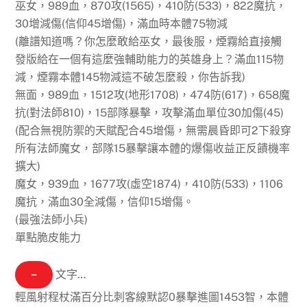
巫女，989血，870攻(1565)，410防(533)，822魔抗，
30增減傷(信仰45增傷)，滿血時本體75物減
(離譜知道嗎？你怎麼敢給巫女，最後服，煙霧給直接觸
發版給在一個有這麼強輔助能力的英雄身上？滿血115物
減，煙霧本體145物減這不破怎麼殺，你告訴我)
無面，989血，1512攻(地形1708)，474防(617)，658魔
抗(對法師810)，15部隊暴擊，攻擊滿血單位30加傷(45)
(配合無視防禦的天賦配合45增傷，無需晨昏即可2下殺穿
所有法師魔女，部隊15暴擊讓本體的爆傷收益正反饋機率
擴大)
魔女，939血，1677攻(虛空1874)，410防(533)，1106
魔抗，滿血30全減傷，信仰15增傷。
(最強法師小兵)
單點脆皮能力
−
文字…
輕風射程杖滿百分比刺客線默認0暴擊進圖1453智，本體