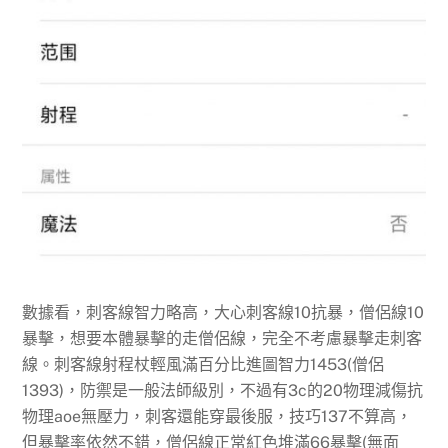
數據看，刺客線智力略高，大心刺客線10抗暴，僧侶線10
暴擊，想要本體暴擊的走僧侶線，完全不考慮暴擊走刺客
線。刺客線射程杖輕風滿百分比進圖智力1453(僧侶
1393)，防禦是一般法師級別，不過有3c的20物理減傷抗
物理aoe無壓力，刺客還能穿最後服，技巧137不算高，
但暴擊率依然不錯，僧侶線正常紅色堆滿66暴擊(無面