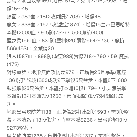
黑弓，進圖攻擊1691(地形1874)，克制2706(2998)，增
傷15～45
無面，989血，1512攻(地形1708)，增傷45
魔女，939血，1677攻(虛空1874)，增傷15皇帝巴恩哈特
本體12000血，915防(732)， 500魔抗(400)
藍步兵1661血，831防(壓制920)實際664～736，魔抗
566(453)，全減傷20
狼人1587血，898防(虛空988)實際718～790，591魔抗
(472)
對線藍步，地形無面攻防差972，正增傷25且暴擊(無爆
1361)打出2段1823成功2下擊殺5只藍步，本體2下1680
勉強擊殺5只藍步，本體打本體10段11794，小兵無暴擊
本體虧13打本體7段8256，無面追擊10段7945擊殺成
功。
地形黑弓攻防差1138，正增傷25打出2段1593，需3段擊
殺，本體虧了13段傷害，直擊本體8256，黑弓追擊10段
9273擊殺。
魔女攻防差1238，負增傷5打出2段1317，需3段擊殺，