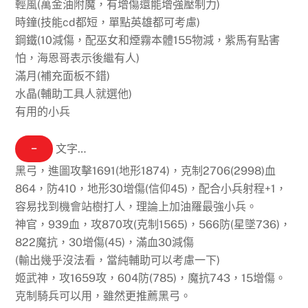
輕風(萬金油附魔，有增傷還能增強壓制力)
時鐘(技能cd都短，單點英雄都可考慮)
鋼鐵(10減傷，配巫女和煙霧本體155物減，紫馬有點害
怕，海恩哥表示後繼有人)
滿月(補充面板不錯)
水晶(輔助工具人就選他)
有用的小兵
−
文字…
黑弓，進圖攻擊1691(地形1874)，克制2706(2998)血
864，防410，地形30增傷(信仰45)，配合小兵射程+1，
容易找到機會站樹打人，理論上加油羅最強小兵。
神官，939血，攻870攻(克制1565)，566防(星墜736)，
822魔抗，30增傷(45)，滿血30減傷
(輸出幾乎沒法看，當純輔助可以考慮一下)
姬武神，攻1659攻，604防(785)，魔抗743，15增傷。
克制騎兵可以用，雖然更推薦黑弓。