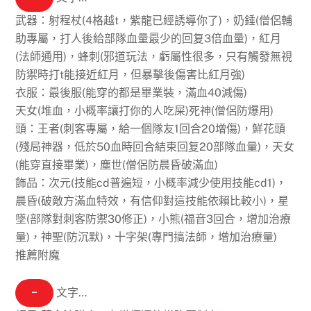
武器：射程杖(4格越t，紫龍已經誘導你了)，奶錘(僧侶輔
助專屬，打人後給部隊血量最少的回复3倍血量)，紅月
(法師通用)，蜂刺(邪道玩法，虧屬性很多，只有觸發無視
防禦時打t能接近紅月，但暴擊後傷害比紅月強)
衣服：最後服(能穿的都是畢業裝，滿血40減傷)
天女(堆血，小概率讓打你的人吃屎)死神(僧侶防爆用)
頭：王者(刺客專屬，給一個隊友1回合20增傷)，鮮花頭
(殘局神器，低於50血時回合結束回复20部隊血量)，天女
(能穿直接畢業)，塵世(僧侶防晨昏破滿血)
飾品：次元(技能cd普遍短，小概率減少使用技能cd1)，
晨昏(破敵方滿血特效，有信仰對這技能依賴比較小)，星
墜(部隊對刺客防禦30修正)，小熊(福音3回合，增加治療
量)，神聖(防沉默)，十字架(專門搞法師，增加治療量)
推薦附魔
−
文字…