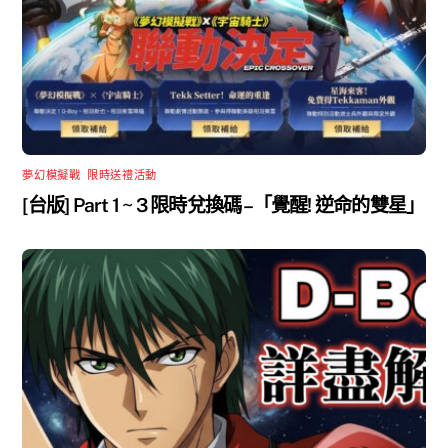
夢幻模擬戰
,
限時送禮活動
[台版] Part 1 ~ 3 限時兌換碼 –「覺醒! 逆命的雙星」