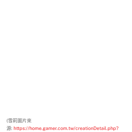
(雪莉圖片來
源:
https://home.gamer.com.tw/creationDetail.php?