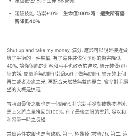
滿級數值: 509 生命 58 防禦
滿級技能: 防禦+10%，
生命值100%時，遭受所有傷
害降低40%
Shut up and take my money, 滿分, 應該可以說是接近做
壞了平衡的一件裝備, 有了這件裝備付予你的傷害降低
40%, 讓你很脆的刺客和弓手也敢勇於進攻, 給元帥做(飛)
坦的話, 開豪腕無間斷(陸版buff了做無間斷), 給元帥上個
再生或者治癒之光, 再配合天賦技無雙的霸主, 會令對手絕
望的大概是這種
雪莉跟最後之服也是一個絕配, 打完對手發動被動技增援,
馬上又將血量推回到100%, 有了最後之服的雪莉, 足以和
利昂爭一時之長短
當然這件衣服也是有缺點, 第一, 極難掉 (被轟飛), 第二, 這