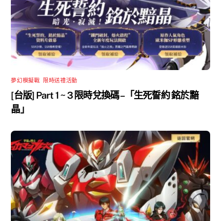
夢幻模擬戰
,
限時送禮活動
[台版] Part 1 ~ 3 限時兌換碼 –「生死誓約 銘於黯
晶」