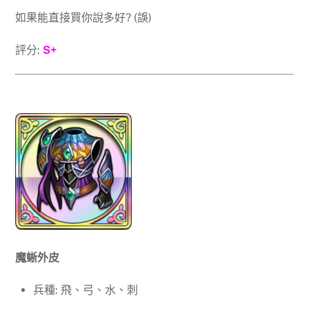
如果能直接買你說多好? (誤)
評分:
S+
魔蜥外皮
兵種: 飛、弓、水、刺