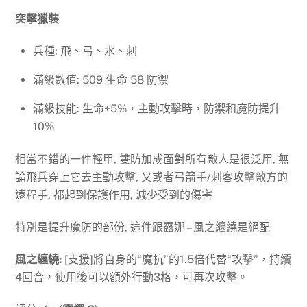
突擊獵裝
兵種: 飛、弓、水、刺
滿級數值: 509 生命 58 防禦
滿級技能: 生命+5%，主動攻擊時，防禦和魔防提升
10%
相當不錯的一件輕甲, 雙防加成面對所有敵人是很泛用, 無
論飛兵穿上它去主動攻擊, 又或者弓箭手/刺客攻擊敵方的
遠程手, 都起到保護作用, 減少受到的傷害
特別是提升魔防的部份, 這件跟露娜 – 風之纏繞是絕配
風之纏繞:
[支援]將自身的“魔抗”的1.5倍代替“攻擊”，持續
4回合，使用後可以額外行動3格，可再次攻擊。