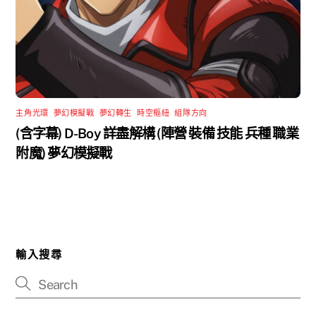
主角光環
,
夢幻模擬戰
,
夢幻轉生
,
時空樞紐
,
組隊方向
(含字幕) D-Boy 詳盡解構 (陣營 裝備 技能 兵種 職業
附魔) 夢幻模擬戰
輸入搜尋