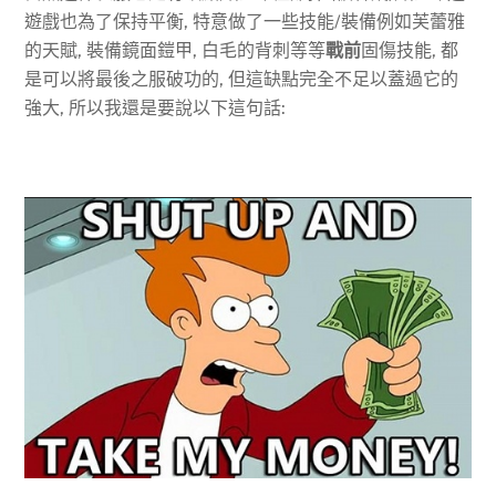
遊戲也為了保持平衡, 特意做了一些技能/裝備例如芙蕾雅
的天賦, 裝備鏡面鎧甲, 白毛的背刺等等
戰前
固傷技能, 都
是可以將最後之服破功的, 但這缺點完全不足以蓋過它的
強大, 所以我還是要說以下這句話: