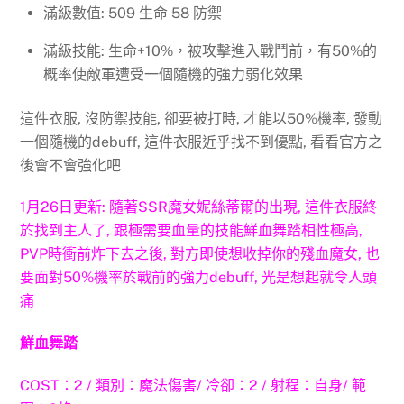
滿級數值: 509 生命 58 防禦
滿級技能: 生命+10%，被攻擊進入戰鬥前，有50%的
概率使敵軍遭受一個隨機的強力弱化效果
這件衣服, 沒防禦技能, 卻要被打時, 才能以50%機率, 發動
一個隨機的debuff, 這件衣服近乎找不到優點, 看看官方之
後會不會強化吧
1月26日更新: 隨著SSR魔女妮絲蒂爾的出現, 這件衣服終
於找到主人了, 跟極需要血量的技能鮮血舞踏相性極高,
PVP時衝前炸下去之後, 對方即使想收掉你的殘血魔女, 也
要面對50%機率於戰前的強力debuff, 光是想起就令人頭
痛
鮮血舞踏
COST：2 / 類別：魔法傷害/ 冷卻：2 / 射程：自身/ 範