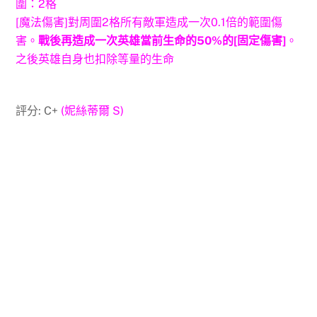
圍：2格
[魔法傷害]對周圍2格所有敵軍造成一次0.1倍的範圍傷
害。
戰後再造成一次英雄當前生命的50%的[固定傷害]
。
之後英雄自身也扣除等量的生命
評分: C+
(妮絲蒂爾 S)