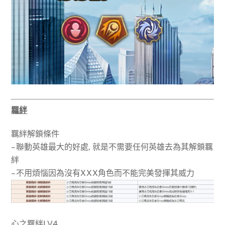
羈絆
羈絆解鎖條件
– 聯動英雄最大的好處, 就是不需要任何英雄去為其解鎖羈
絆
– 不用煩惱因為沒有XXX角色而不能完美發揮其威力
心之羈絆LV4