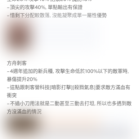
– 頂尖的攻擊40%, 單點輸出有保證
– 惜剩下分配較散落, 沒能凝聚成單一屬性優勢
方舟刺客
– 4週年追加的新兵種, 攻擊生命低於100%以下的敵軍時,
暴傷提升20%
– 這點跟刺客營科技[暗影打擊][殺戮氣息]要求敵方滿血有
衝突
– 不過小刀用法就是二動甚至三動去打坦, 所以也多遇到敵
方沒滿血的情況