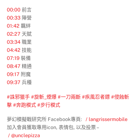
00:00
​ 前言
00:33
陣營
01:42
羈絆
02:27
​ 天賦
03:34
職業
04:42
技能
07:19
裝備
08:47
精通
09:17
附魔
09:37
​ 兵種
#誅邪獵手
#旋斬_煙爆
#一刀兩斷
#疾風忍者鏢
#侵蝕斬
擊
#奔跑模式
#步行模式
夢幻模擬戰研究所 Facebook專頁:
/ langrissermobile
加入會員獲取專用icon, 表情包, 以及投票 –
/ @unclepizza