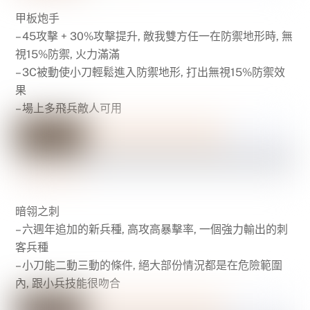
甲板炮手
– 45攻擊 + 30%攻擊提升, 敵我雙方任一在防禦地形時, 無
視15%防禦, 火力滿滿
– 3C被動使小刀輕鬆進入防禦地形, 打出無視15%防禦效
果
– 場上多飛兵敵人可用
暗翎之刺
– 六週年追加的新兵種, 高攻高暴擊率, 一個強力輸出的刺
客兵種
– 小刀能二動三動的條件, 絕大部份情況都是在危險範圍
內, 跟小兵技能很吻合