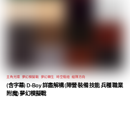
主角光環
,
夢幻模擬戰
,
夢幻轉生
,
時空樞紐
,
組隊方向
(含字幕) D-Boy 詳盡解構 (陣營 裝備 技能 兵種 職業
附魔) 夢幻模擬戰