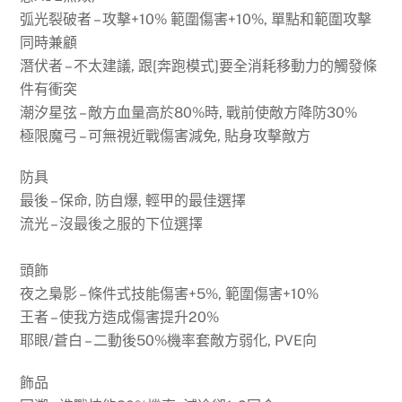
弧光裂破者 – 攻擊+10% 範圍傷害+10%, 單點和範圍攻擊
同時兼顧
潛伏者 – 不太建議, 跟[奔跑模式]要全消耗移動力的觸發條
件有衝突
潮汐星弦 – 敵方血量高於80%時, 戰前使敵方降防30%
極限魔弓 – 可無視近戰傷害減免, 貼身攻擊敵方
防具
最後 – 保命, 防自爆, 輕甲的最佳選擇
流光 – 沒最後之服的下位選擇
頭飾
夜之梟影 – 條件式技能傷害+5%, 範圍傷害+10%
王者 – 使我方造成傷害提升20%
耶眼/蒼白 – 二動後50%機率套敵方弱化, PVE向
飾品