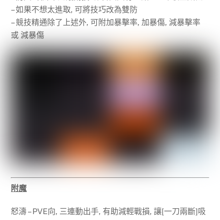
– 如果不想太進取, 可將技巧改為雙防
– 競技精通除了上述外, 可附加暴擊率, 加暴傷, 減暴擊率
或 減暴傷
附魔
怒濤 – PVE向, 三連動出手, 有助減輕戰損, 讓[一刀兩斷]吸