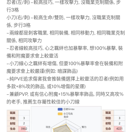
忍者(左/刺) – 較高技巧, 一樣攻擊力, 沒職業克制關係, 步
行3格
小刀(右/刺) – 較高生命/雙防, 一樣攻擊力, 沒職業克制關
係, 步行3格
– 兩線都是刺客職業, 相同裝備, 相同移動力, 相同職業克制
關係, 相同攻擊力
– 忍者線較高技巧, 心之羈絆也加暴擊率, 想100%暴擊, 裝
備和附魔要求會上較靈活
– 小刀線心之羈絆有增傷, 但要100%暴擊率會在裝備和附
魔要求會上較嚴謹(例如: 暗謀飾品)
– 純PVE追求傷害我會推裝備選擇上較靈活的忍者(例如用
多款+8%攻的飾品, 或10%增傷的星運)
– 兼顧PVP, 或有信心附魔+15%暴擊率飾品, 同時又高攻%
的老手, 推薦生存屬性較佳的小刀線