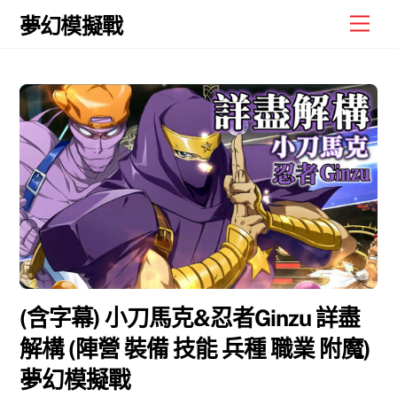
Skip
Men
夢幻模擬戰
to
content
(含字幕) 小刀馬克&忍者Ginzu 詳盡
解構 (陣營 裝備 技能 兵種 職業 附魔)
夢幻模擬戰