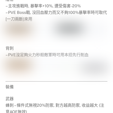
– 主攻進戰時, 暴擊率+10%, 遭受傷害-20%
– PVE Boss戰, 沒回血壓力而又不夠100%暴擊率時可取代
[一刀兩斷]來用
背刺
– PVE沒足夠火力秒殺敵軍時可用本招先行削血
裝備
武器
蜂刺 – 條件式無視20%防禦, 對方越高防禦, 收益越大 (注
意AOE無效)