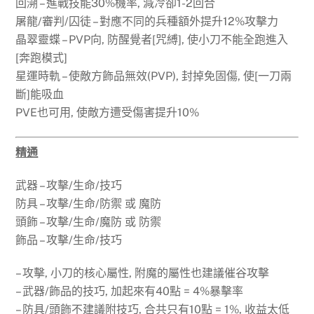
回溯 – 進戰技能30%機率, 減冷卻1-2回合
屠龍/審判/囚徒 – 對應不同的兵種額外提升12%攻擊力
晶翠靈蝶 – PVP向, 防醒覺者[咒縛], 使小刀不能全跑進入
[奔跑模式]
星運時軌 – 使敵方飾品無效(PVP), 封掉免固傷, 使[一刀兩
斷]能吸血
PVE也可用, 使敵方遭受傷害提升10%
精通
武器 – 攻擊/生命/技巧
防具 – 攻擊/生命/防禦 或 魔防
頭飾 – 攻擊/生命/魔防 或 防禦
飾品 – 攻擊/生命/技巧
– 攻擊, 小刀的核心屬性, 附魔的屬性也建議催谷攻擊
– 武器/飾品的技巧, 加起來有40點 = 4%暴擊率
– 防具/頭飾不建議附技巧, 合共只有10點 = 1%, 收益太低