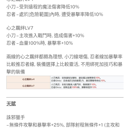
小刀 – 受到遠程的魔法傷害降低10%
忍者 – 處於[危險範圍]內時, 遭受暴擊率降低10%
心之羈絆LV7
小刀 – 主攻進入戰鬥時, 造成傷害+10%
忍者 – 血量100%時, 暴擊率+10%
兩線的心之羈絆都頗為理想, 小刀線增傷, 忍者線加暴擊率
比較推忍者線, 裝備選擇上比較靈活, 不用綁死加技巧和暴
擊的裝備
天賦
誅邪獵手
– 無條件攻擊和暴擊率+25%, 部隊射程無條件+1 (主攻和