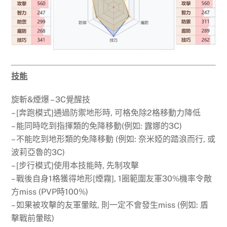
技能
旋斬&煙爆 – 3C覺醒技
– [奔跑模式]通過防禦地形時, 可格免除2格移動力降低
– 能同時吃到指揮類的免降移動(例如: 露娜的3C)
– 不能吃到地形類的免降移動 (例如: 奈米婭的踏浪而行, 或
波莉亞魯的3C)
– [步行模式]使用本技能時, 先制攻擊
– 戰後自身1格獲得地形[煙霧], 1圈範圍友軍30%機率令敵
方miss (PVP時100%)
– 如果被攻擊的友軍暈眩, 則一定不會發生miss (例如: 盾
擊戰前暈眩)