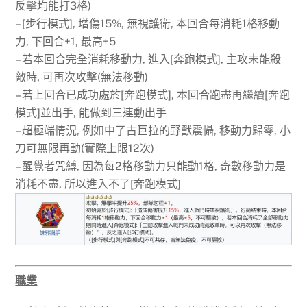
反擊均能打3格)
– [步行模式], 增傷15%, 無視護衛, 本回合每消耗1格移動
力, 下回合+1, 最高+5
– 若本回合完全消耗移動力, 進入[奔跑模式], 主攻未能殺
敵時, 可再次攻擊(無法移動)
– 若上回合已成功處於[奔跑模式], 本回合跑盡再繼續[奔跑
模式]並出手, 能做到三連動出手
– 超極端情況, 例如中了古巨拉的野獸震懾, 移動力歸零, 小
刀可無限再動(實際上限12次)
– 醒覺者咒縛, 因為每2格移動力只能動1格, 奇數移動力是
消耗不盡, 所以進入不了[奔跑模式]
職業