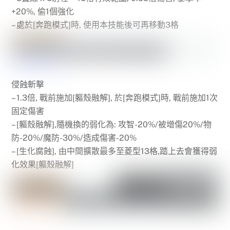
+20%, 偷1個強化
– 處於[奔跑模式]時, 使用本技能後可再移動3格
侵蝕斬擊
– 1.3倍, 戰前施加[軀殼融解], 於[奔跑模式]時, 戰前施加1次
固定傷害
– [軀殼融解],隨機換的弱化為: 攻智-20%/被增傷20%/物
防-20%/魔防-30%/造成傷害-20%
– [生化腐蝕], 由中間擴散最多至菱型13格,踏上去會獲得弱
化效果[軀殼融解]