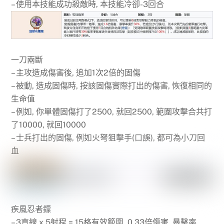
– 使用本技能成功殺敵時, 本技能冷卻-3回合
一刀兩斷
– 主攻造成傷害後, 追加1次2倍的固傷
– 被動, 造成固傷時, 按該固傷實際打出的傷害, 恢復相同的
生命值
– 例如, 你單體固傷打了2500, 就回2500, 範圍攻擊合共打
了10000, 就回10000
– 士兵打出的固傷, 例如火弩狙擊手(口誤), 都可為小刀回
血
疾風忍者鏢
– 3直線 x 5射程 = 15格有效範圍, 0.33倍傷害, 暴擊率