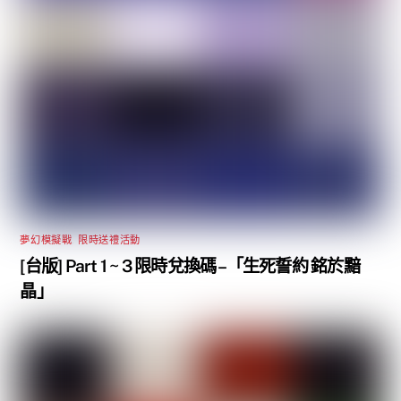
夢幻模擬戰
,
限時送禮活動
[台版] Part 1 ~ 3 限時兌換碼 –「生死誓約 銘於黯
晶」