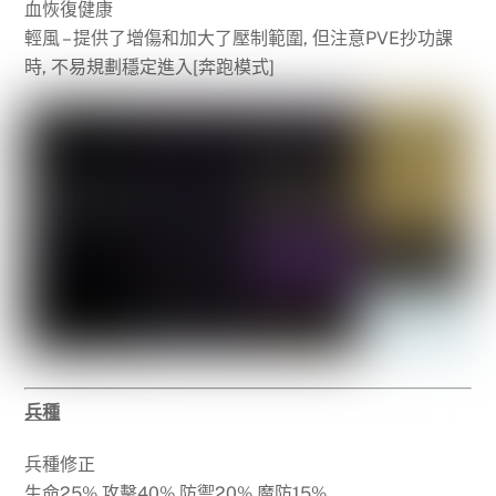
血恢復健康
輕風 – 提供了增傷和加大了壓制範圍, 但注意PVE抄功課
時, 不易規劃穩定進入[奔跑模式]
兵種
兵種修正
生命25% 攻擊40% 防禦20% 魔防15%