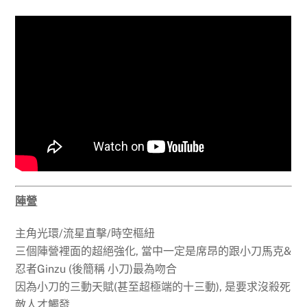
陣營
主角光環/流星直擊/時空樞紐
三個陣營裡面的超絕強化, 當中一定是席昂的跟小刀馬克&
忍者Ginzu (後簡稱 小刀)最為吻合
因為小刀的三動天賦(甚至超極端的十三動), 是要求沒殺死
敵人才觸發