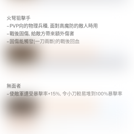
火弩狙擊手
– PVP向的物理兵種, 面對高魔防的敵人時用
– 戰後固傷, 給敵方帶來額外傷害
– 固傷能觸發[一刀兩斷]的戰後回血
無面者
– 使敵軍遭受暴擊率+15%, 令小刀較易堆到100%暴擊率