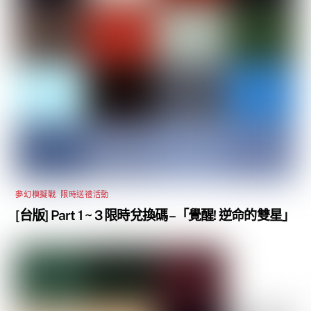
夢幻模擬戰
,
限時送禮活動
[台版] Part 1 ~ 3 限時兌換碼 –「覺醒! 逆命的雙星」